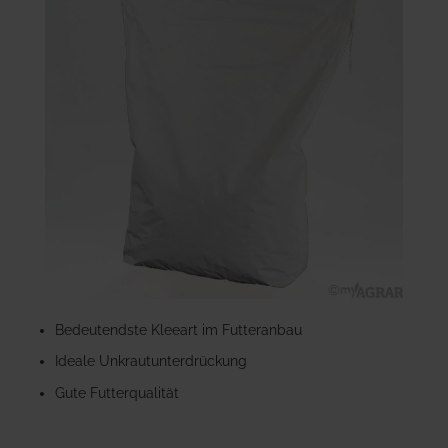
Bildgalerie
springen
Zum
Anfang
Bedeutendste Kleeart im Futteranbau
der
Ideale Unkrautunterdrückung
Bildgalerie
springen
Gute Futterqualität