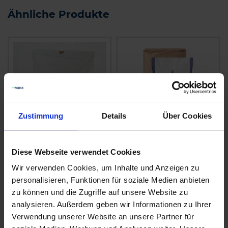
Ähnliche Produkte
Zustimmung
Details
Über Cookies
Diese Webseite verwendet Cookies
Alexandrinerklee
Inkarnatklee
Wir verwenden Cookies, um Inhalte und Anzeigen zu
zzgl. MwSt.
zzgl. MwSt.
personalisieren, Funktionen für soziale Medien anbieten
4,11 € / kg
3,50 € / kg
zu können und die Zugriffe auf unsere Website zu
analysieren. Außerdem geben wir Informationen zu Ihrer
IN DEN
IN DEN
WARENKORB
WARENKORB
Verwendung unserer Website an unsere Partner für