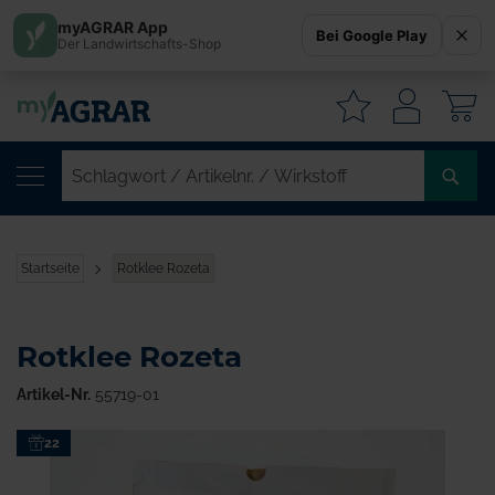
myAGRAR App
Bei Google Play
Der Landwirtschafts-Shop
W
SC
/
AR
/
Startseite
Rotklee Rozeta
WI
Rotklee Rozeta
Artikel-Nr.
55719-01
Zum
22
Ende
der