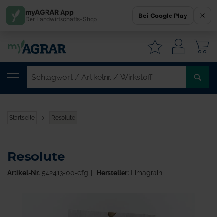
myAGRAR App
Bei Google Play
Der Landwirtschafts-Shop
W
SC
/
AR
/
Startseite
Resolute
WI
Resolute
Artikel-Nr.
542413-00-cfg
Hersteller:
Limagrain
Zum
Ende