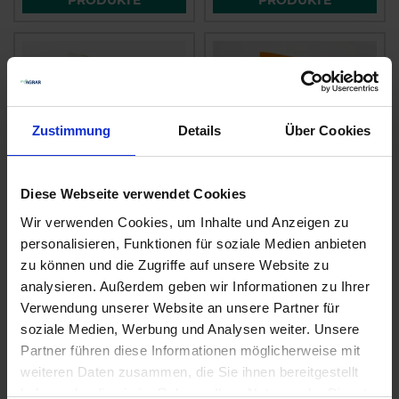
Zustimmung
Details
Über Cookies
Diese Webseite verwendet Cookies
Wir verwenden Cookies, um Inhalte und Anzeigen zu
P 7179
KWS Aveso
personalisieren, Funktionen für soziale Medien anbieten
zu können und die Zugriffe auf unsere Website zu
zzgl. MwSt.
zzgl. MwSt.
analysieren. Außerdem geben wir Informationen zu Ihrer
Preis auf Anfrage
Preis auf Anfrage
Verwendung unserer Website an unsere Partner für
ALTERNATIVE
ALTERNATIVE
soziale Medien, Werbung und Analysen weiter. Unsere
PRODUKTE
PRODUKTE
Partner führen diese Informationen möglicherweise mit
weiteren Daten zusammen, die Sie ihnen bereitgestellt
haben oder die sie im Rahmen Ihrer Nutzung der Dienste