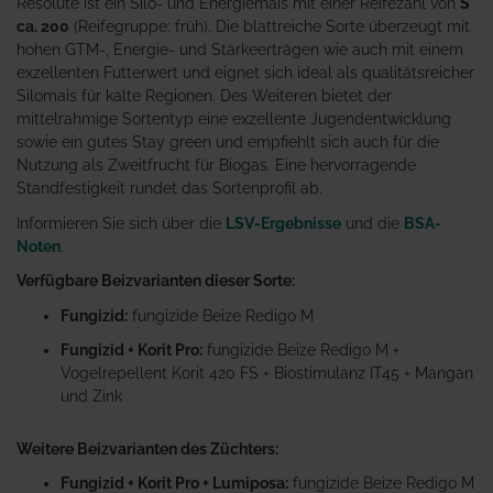
Resolute ist ein Silo- und Energiemais mit einer Reifezahl von
S
ca. 200
(Reifegruppe: früh). Die blattreiche Sorte überzeugt mit
hohen GTM-, Energie- und Stärkeerträgen wie auch mit einem
exzellenten Futterwert und eignet sich ideal als qualitätsreicher
Silomais für kalte Regionen. Des Weiteren bietet der
mittelrahmige Sortentyp eine exzellente Jugendentwicklung
sowie ein gutes Stay green und empfiehlt sich auch für die
Nutzung als Zweitfrucht für Biogas. Eine hervorragende
Standfestigkeit rundet das Sortenprofil ab.
Informieren Sie sich über die
LSV-Ergebnisse
und die
BSA-
Noten
.
Verfügbare Beizvarianten dieser Sorte:
Fungizid:
fungizide Beize Redigo M
Fungizid + Korit Pro:
fungizide Beize Redigo M +
Vogelrepellent Korit 420 FS + Biostimulanz IT45 + Mangan
und Zink
Weitere Beizvarianten des Züchters:
Fungizid + Korit Pro + Lumiposa:
fungizide Beize Redigo M