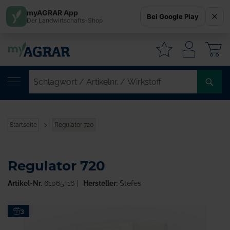
myAGRAR App
Bei Google Play
Der Landwirtschafts-Shop
W
SC
/
AR
/
Startseite
Regulator 720
WI
Regulator 720
Artikel-Nr.
61065-16
Hersteller:
Stefes
Zum
3
Ende