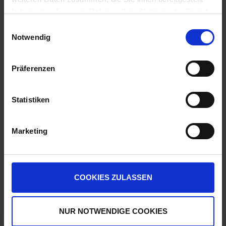
ZUM PRODUKT
ZUM PRODUKT
haben oder die sie im Rahmen Ihrer Nutzung der Dienste
gesammelt haben.
Einwilligungsauswahl
Notwendig
Ähnliche Produkte
Präferenzen
Statistiken
Marketing
COOKIES ZULASSEN
CCC 720
zzgl. MwSt.
NUR NOTWENDIGE COOKIES
3,68 € / l