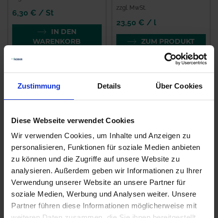
zzgl. MwSt.
6,30 € / St
23,50 € / l
IN DEN
WARENKORB
ZUM PRODUKT
Zustimmung
Details
Über Cookies
Diese Webseite verwendet Cookies
Wir verwenden Cookies, um Inhalte und Anzeigen zu
personalisieren, Funktionen für soziale Medien anbieten
zu können und die Zugriffe auf unsere Website zu
analysieren. Außerdem geben wir Informationen zu Ihrer
Input Classic
Moddus
Verwendung unserer Website an unsere Partner für
zzgl. MwSt.
zzgl. MwSt.
soziale Medien, Werbung und Analysen weiter. Unsere
31,48 € / l
35,56 € / l
Partner führen diese Informationen möglicherweise mit
weiteren Daten zusammen, die Sie ihnen bereitgestellt