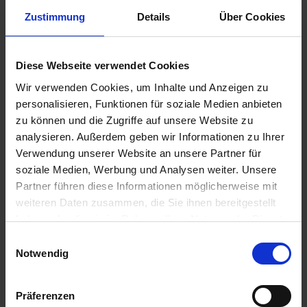
Zustimmung
Details
Über Cookies
Diese Webseite verwendet Cookies
Agricarb Pflugschar
GRANIT Heavy Duty
links 30326000
Anschweißspitze L.:
Wir verwenden Cookies, um Inhalte und Anzeigen zu
450, B.: 70, S.: 30
personalisieren, Funktionen für soziale Medien anbieten
zzgl. MwSt.
zzgl. MwSt.
zu können und die Zugriffe auf unsere Website zu
307,02 € / St
96,24 € / St
analysieren. Außerdem geben wir Informationen zu Ihrer
Verwendung unserer Website an unsere Partner für
IN DEN
IN DEN
soziale Medien, Werbung und Analysen weiter. Unsere
WARENKORB
WARENKORB
Partner führen diese Informationen möglicherweise mit
weiteren Daten zusammen, die Sie ihnen bereitgestellt
haben oder die sie im Rahmen Ihrer Nutzung der Dienste
Anmelden für Ihren persönlichen Preis
gesammelt haben.
Einwilligungsauswahl
Notwendig
41,19 €
/
St
Präferenzen
41,19 €
pro 1 Stück