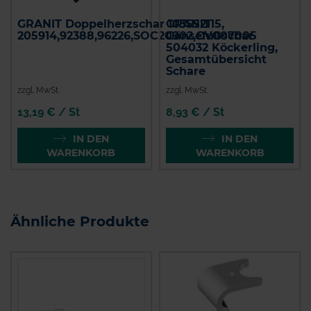
GRANIT Doppelherzschar 103552115,
GRANIT
205914,92388,96226,SOC20902,CV007005
Gänsefußschar
504032 Köckerling,
Gesamtübersicht
Schare
zzgl. MwSt.
zzgl. MwSt.
13,19 € / St
8,93 € / St
IN DEN
IN DEN
WARENKORB
WARENKORB
Ähnliche Produkte