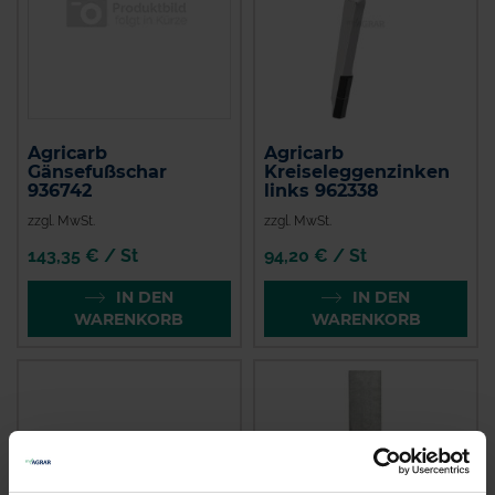
Agricarb
Agricarb
Gänsefußschar
Kreiseleggenzinken
936742
links 962338
zzgl. MwSt.
zzgl. MwSt.
143,35 € / St
94,20 € / St
IN DEN
IN DEN
WARENKORB
WARENKORB