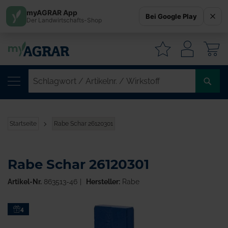
myAGRAR App
Bei Google Play
Der Landwirtschafts-Shop
W
SC
/
AR
/
Startseite
Rabe Schar 26120301
WI
Rabe Schar 26120301
Artikel-Nr.
863513-46
Hersteller:
Rabe
Zum
4
Ende