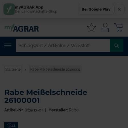
myAGRAR App
Bei Google Play
Der Landwirtschafts-Shop
W
SC
/
AR
/
Startseite
Rabe Meißelschneide 26100001
WI
Rabe Meißelschneide
26100001
Artikel-Nr.
863513-04
Hersteller:
Rabe
Zum
22