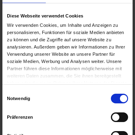
Agricarb
Rabe Kreiselmesser
Streichblech-
84116206 Corvus MKE
Vorderteil 173474
Diese Webseite verwendet Cookies
zzgl. MwSt.
zzgl. MwSt.
Wir verwenden Cookies, um Inhalte und Anzeigen zu
157,40 € / St
48,69 € / St
personalisieren, Funktionen für soziale Medien anbieten
zu können und die Zugriffe auf unsere Website zu
IN DEN
IN DEN
analysieren. Außerdem geben wir Informationen zu Ihrer
WARENKORB
WARENKORB
Verwendung unserer Website an unsere Partner für
soziale Medien, Werbung und Analysen weiter. Unsere
Partner führen diese Informationen möglicherweise mit
Anmelden für Ihren persönlichen Preis
weiteren Daten zusammen, die Sie ihnen bereitgestellt
haben oder die sie im Rahmen Ihrer Nutzung der Dienste
221,96 €
/
St
gesammelt haben.
Einwilligungsauswahl
Notwendig
221,96 €
pro 1 Stück
Präferenzen
264,13 €
inkl. 19% MwSt.
,
zzgl. Versandkosten
Auf Lager