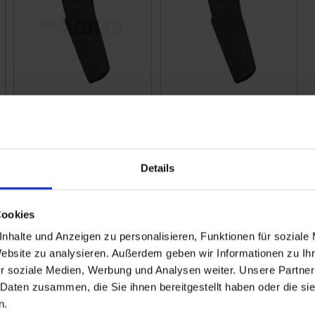
GRANIT
GRANIT
Kreiseleggenzinken
Kreiseleggenzinken
52549500, 52549530
52549400, 52549430
Kuhn
Kuhn
zzgl. MwSt.
zzgl. MwSt.
Details
10,07 € / St
10,07 € / St
IN DEN
IN DEN
Cookies
WARENKORB
WARENKORB
nhalte und Anzeigen zu personalisieren, Funktionen für soziale
Website zu analysieren. Außerdem geben wir Informationen zu I
r soziale Medien, Werbung und Analysen weiter. Unsere Partner
 Daten zusammen, die Sie ihnen bereitgestellt haben oder die s
n.