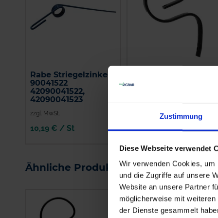
Rabe Striegelzinken
Rabe
90041522
Gareeggenzinken
42090041522,
62420801
42090041523
zzgl. MwSt.
zzgl. MwSt.
Zustimmung
10,19 € / St
30,22 € / St
IN DEN
IN DEN
Diese Webseite verwendet 
WARENKORB
WARENKORB
Wir verwenden Cookies, um I
Ähnliche Produkte
und die Zugriffe auf unsere 
Website an unsere Partner fü
möglicherweise mit weiteren
der Dienste gesammelt habe