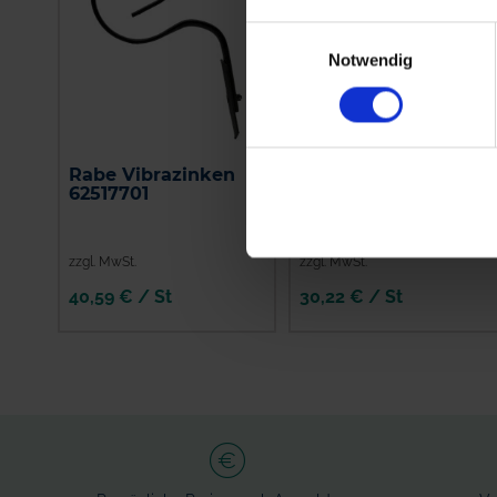
Einwilligungsauswahl
Notwendig
Rabe Vibrazinken
Rabe
62517701
Gareeggenzinken
62420801
zzgl. MwSt.
zzgl. MwSt.
40,59 € / St
30,22 € / St
IN DEN
IN DEN
WARENKORB
WARENKORB