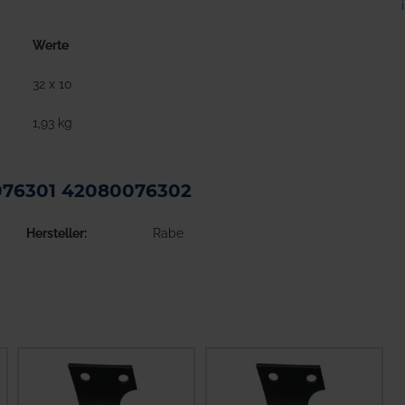
Werte
32 x 10
1,93 kg
0076301 42080076302
Hersteller
Rabe