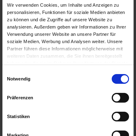
IN DEN
IN DEN
Wir verwenden Cookies, um Inhalte und Anzeigen zu
WARENKORB
WARENKORB
personalisieren, Funktionen für soziale Medien anbieten
zu können und die Zugriffe auf unsere Website zu
analysieren. Außerdem geben wir Informationen zu Ihrer
Verwendung unserer Website an unsere Partner für
Anmelden für Ihren persönlichen Preis
soziale Medien, Werbung und Analysen weiter. Unsere
Partner führen diese Informationen möglicherweise mit
10,91 €
/
St
weiteren Daten zusammen, die Sie ihnen bereitgestellt
haben oder die sie im Rahmen Ihrer Nutzung der Dienste
10,91 €
pro 1 Stück
gesammelt haben.
Einwilligungsauswahl
12,98 €
inkl. 19% MwSt.
,
zzgl. Versandkosten
Notwendig
Auf Lager
Präferenzen
Lieferung voraussichtlich
ab Mittwoch, 12. August 2026
Menge
Statistiken
QTY_CONTROL_DECREASE
QTY_CONTROL_INCR
IN DEN WARENKORB
Marketing