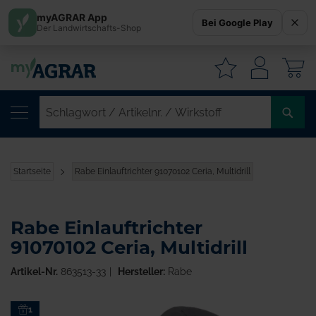
myAGRAR App
Bei Google Play
Der Landwirtschafts-Shop
W
SC
/
AR
/
Startseite
Rabe Einlauftrichter 91070102 Ceria, Multidrill
WI
Rabe Einlauftrichter
91070102 Ceria, Multidrill
Artikel-Nr.
863513-33
Hersteller:
Rabe
Zum
1