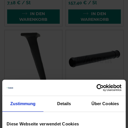
7,18 € / St
157,40 € / St
IN DEN
IN DEN
WARENKORB
WARENKORB
Rabe Kreiselmesser
Rabe Teleskoprohr
84116206 Corvus MKE
91070104 Ceria,
Multidrill
Zustimmung
Details
Über Cookies
zzgl. MwSt.
zzgl. MwSt.
48,69 € / St
11,31 € / St
Diese Webseite verwendet Cookies