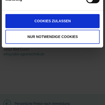
Jetzt 1 Ährenpunkt pro 1 Stück sichern.
COOKIES ZULASSEN
ZUR VERGLEICHSLISTE HINZUFÜGEN
Herstellerinformationen (GPSR)
NUR NOTWENDIGE COOKIES
Rabe Agrartechnik GmbH
Am Rabewerk 1
49152 Bad Essen
info@rabe-agrartechnik.de
Persönliche Preise nach Anmeldung