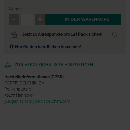
Menge
QTY_CONTROL_DECREASE
QTY_CONTROL_INCR
IN DEN WARENKORB
Jetzt 29 Ährenpunkte pro 14 l Pack sichern.
Nur für den beruflichen Anwender!
ZUR VERGLEICHSLISTE HINZUFÜGEN
Herstellerinformationen (GPSR)
CERTIS BELCHIM B.V.
Pelikanplatz 3
30177 Hannover
juergen.scholz@certisbelchim.com