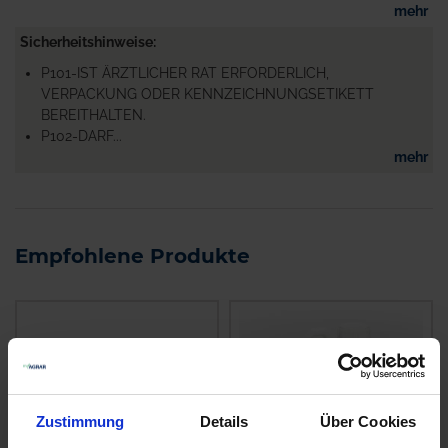
mehr
Sicherheitshinweise
P101-IST ÄRZTLICHER RAT ERFORDERLICH,
VERPACKUNG ODER KENNZEICHNUNGSETIKETT
BEREITHALTEN.
P102-DARF...
mehr
Empfohlene Produkte
Zustimmung
Details
Über Cookies