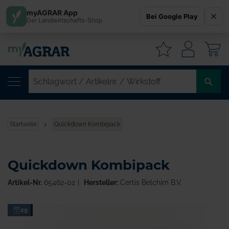
myAGRAR App
Bei Google Play
Der Landwirtschafts-Shop
W
SC
/
AR
/
Startseite
Quickdown Kombipack
WI
Quickdown Kombipack
Artikel-Nr.
65462-02
Hersteller:
Certis Belchim B.V.
Zum
29
Ende