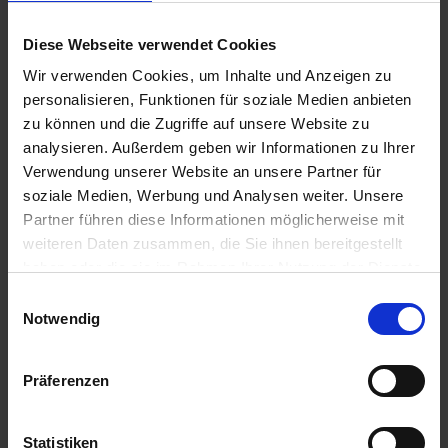
Diese Webseite verwendet Cookies
Pflanzenbau ABC
Wir verwenden Cookies, um Inhalte und Anzeigen zu
Shark
Herbst myAGRAR
personalisieren, Funktionen für soziale Medien anbieten
zzgl. MwSt.
zu können und die Zugriffe auf unsere Website zu
zzgl. MwSt.
analysieren. Außerdem geben wir Informationen zu Ihrer
6,30 € / St
52,80 € / l
Verwendung unserer Website an unsere Partner für
IN DEN
soziale Medien, Werbung und Analysen weiter. Unsere
WARENKORB
ZUM PRODUKT
Partner führen diese Informationen möglicherweise mit
weiteren Daten zusammen, die Sie ihnen bereitgestellt
haben oder die sie im Rahmen Ihrer Nutzung der Dienste
gesammelt haben.
Einwilligungsauswahl
Notwendig
Präferenzen
Statistiken