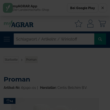
myAGRAR App
Bei Google Play
Der Landwirtschafts-Shop
W
SC
/
AR
/
Startseite
Proman
WI
Proman
Artikel-Nr.
65190-01
Hersteller:
Certis Belchim B.V.
Zum
14
Ende