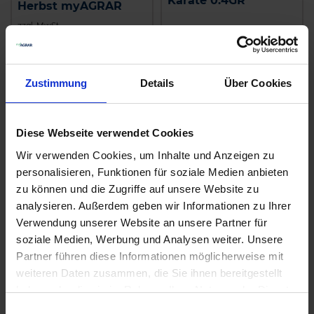
Karate 0.4GR
Herbst myAGRAR
zzgl. MwSt.
zzgl. MwSt.
6,30 € / St
4,24 € / kg
IN DEN
Zustimmung
Details
Über Cookies
WARENKORB
ZUM PRODUKT
Diese Webseite verwendet Cookies
Wir verwenden Cookies, um Inhalte und Anzeigen zu
personalisieren, Funktionen für soziale Medien anbieten
zu können und die Zugriffe auf unsere Website zu
analysieren. Außerdem geben wir Informationen zu Ihrer
Verwendung unserer Website an unsere Partner für
soziale Medien, Werbung und Analysen weiter. Unsere
Partner führen diese Informationen möglicherweise mit
weiteren Daten zusammen, die Sie ihnen bereitgestellt
Serraboss
Stomp Aqua
haben oder die sie im Rahmen Ihrer Nutzung der Dienste
zzgl. MwSt.
zzgl. MwSt.
gesammelt haben.
Einwilligungsauswahl