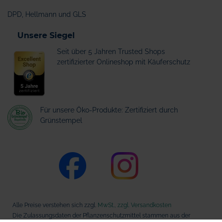
DPD, Hellmann und GLS
Unsere Siegel
Seit über 5 Jahren Trusted Shops
zertifizierter Onlineshop mit Käuferschutz
Für unsere Öko-Produkte: Zertifiziert durch
Grünstempel
Alle Preise verstehen sich zzgl.
MwSt., zzgl. Versandkosten
Die Zulassungsdaten der Pflanzenschutzmittel stammen aus der