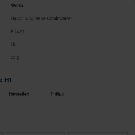
Werte
Haupt- und Nebelscheinwerfer
P 14,5s
H1
10 g
e H1
Hersteller
Philips