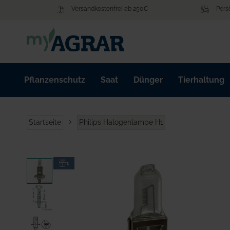
Zum
Versandkostenfrei ab 250€
Pers
Inhalt
springen
Pflanzenschutz
Saat
Dünger
Tierhaltung
Startseite
Philips Halogenlampe H1
Zum
1
Ende
der
Bildgalerie
springen