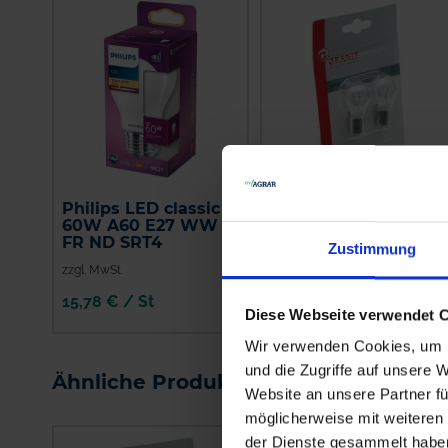
Philips LED classic
GRANIT Blister
60W A60 E27 WW
Halogenlampe P21W
FR ND SRT4
Zustimmung
zzgl. MwSt.
zzgl. MwSt.
15,78 € / St
7,89 € / St
Diese Webseite verwendet 
IN DEN
IN DEN
Wir verwenden Cookies, um I
WARENKORB
WARENKORB
und die Zugriffe auf unsere 
Ähnliche Produkte
Website an unsere Partner fü
möglicherweise mit weiteren
der Dienste gesammelt habe