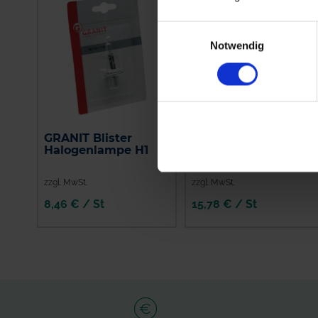
Einwilligungsauswahl
Notwendig
GRANIT Blister
Philips LED classic
Halogenlampe H1
60W A60 E27 WW
FR ND SRT4
zzgl. MwSt.
zzgl. MwSt.
8,46 € / St
15,78 € / St
IN DEN
IN DEN
WARENKORB
WARENKORB