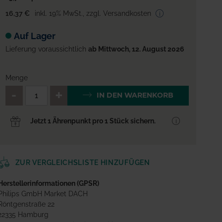
16,37 €
inkl. 19% MwSt.
,
zzgl. Versandkosten
Auf Lager
Lieferung voraussichtlich
ab Mittwoch, 12. August 2026
Menge
QTY_CONTROL_DECREASE
QTY_CONTROL_INCREA
IN DEN WARENKORB
Jetzt 1 Ährenpunkt pro 1 Stück sichern.
ZUR VERGLEICHSLISTE HINZUFÜGEN
Herstellerinformationen (GPSR)
Philips GmbH Market DACH
Röntgenstraße 22
22335 Hamburg