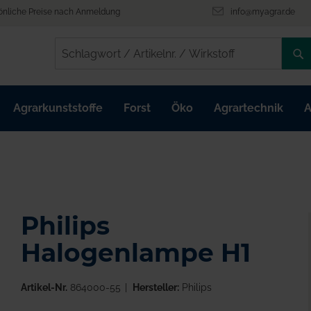
önliche Preise nach Anmeldung
info@myagrar.de
/
/
Agrarkunststoffe
Forst
Öko
Agrartechnik
A
Philips
Halogenlampe H1
Artikel-Nr.
864000-55
Hersteller:
Philips