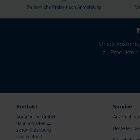
Persönliche Preise nach Anmeldung
Ve
Unser kostenlo
zu Produkten 
Kontakt
Service
AgrarOnline GmbH
Ansprechpar
Bahnhofsallee 44
Bestellen b
23909 Ratzeburg
Deutschland