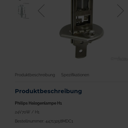
Zum
Anfang
Produktbeschreibung
Spezifikationen
der
Bildgalerie
springen
Produktbeschreibung
Philips Halogenlampe H1
24V70W / H1
Bestellnummer: 44713258MDC1