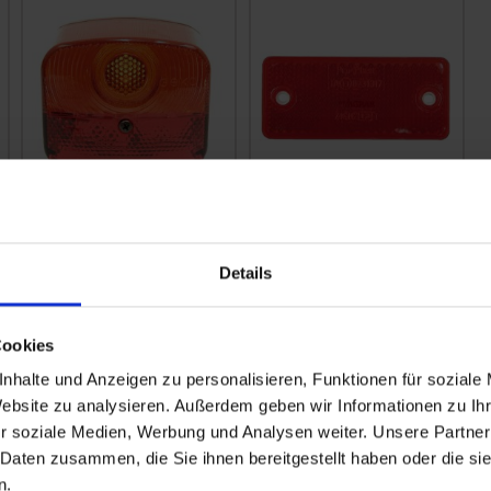
GRANIT Rückleuchte
GRANIT
rechts mit
Rückstrahler
Kennzeichenleuchte
Details
zzgl. MwSt.
zzgl. MwSt.
17,70 € / St
8,16 € / St
Cookies
IN DEN
IN DEN
nhalte und Anzeigen zu personalisieren, Funktionen für soziale
WARENKORB
WARENKORB
Website zu analysieren. Außerdem geben wir Informationen zu I
r soziale Medien, Werbung und Analysen weiter. Unsere Partner
 Daten zusammen, die Sie ihnen bereitgestellt haben oder die s
n.