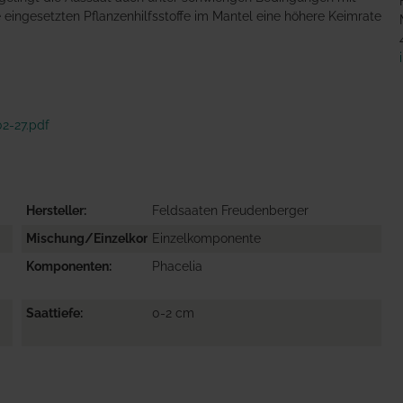
 eingesetzten Pflanzenhilfsstoffe im Mantel eine höhere Keimrate
2-27.pdf
Hersteller
Feldsaaten Freudenberger
Mischung/Einzelkomponente
Einzelkomponente
Komponenten
Phacelia
Saattiefe
0-2 cm