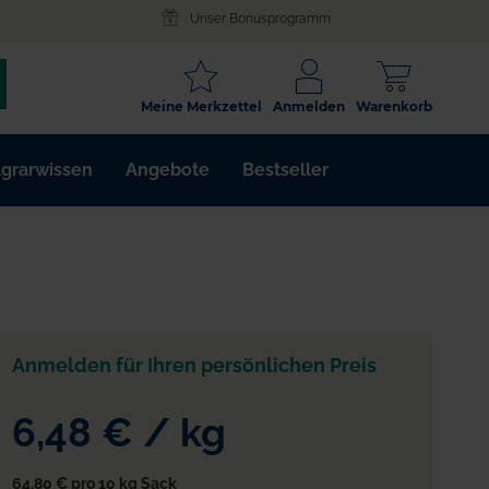
Unser Bonusprogramm
SCHLAGWORT
Meine Merkzettel
Anmelden
Warenkorb
ARTIKELNR.
grarwissen
Angebote
Bestseller
WIRKSTOFF
Anmelden für Ihren persönlichen Preis
6,48 €
/
kg
64,80 €
pro 10 kg Sack