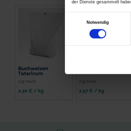
der Dienste gesammelt habe
Einwilligungsauswahl
Notwendig
Buchweizen
Gelbsenf Odysseus
Tataricum
zzgl. MwSt.
zzgl. MwSt.
2,30 € / kg
2,57 € / kg
IN DEN
IN DEN
WARENKORB
WARENKORB