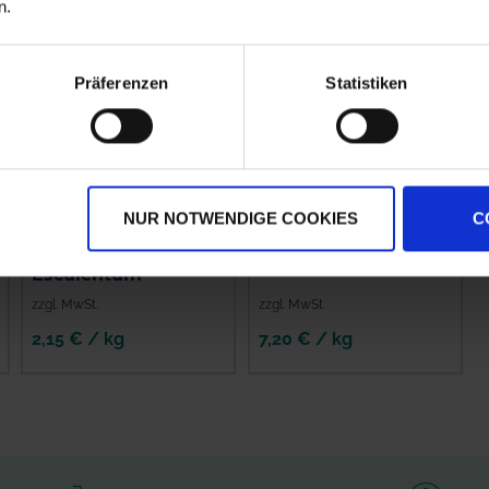
n.
Präferenzen
Statistiken
NUR NOTWENDIGE COOKIES
C
Buchweizen
Phacelia Saatgut
Esculentum
zzgl. MwSt.
zzgl. MwSt.
2,15 € / kg
7,20 € / kg
IN DEN
IN DEN
WARENKORB
WARENKORB