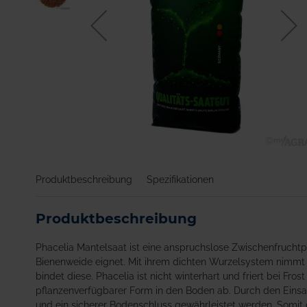
Zum
Anfang
Produktbeschreibung
Spezifikationen
der
Bildgalerie
springen
Produktbeschreibung
Phacelia Mantelsaat ist eine anspruchslose Zwischenfruchtp
Bienenweide eignet. Mit ihrem dichten Wurzelsystem nimmt d
bindet diese. Phacelia ist nicht winterhart und friert bei Fro
pflanzenverfügbarer Form in den Boden ab. Durch den Einsa
und ein sicherer Bodenschluss gewährleistet werden. Somit 