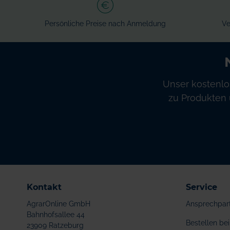
Persönliche Preise nach Anmeldung
Ve
Unser kostenlo
zu Produkten 
Kontakt
Service
AgrarOnline GmbH
Ansprechpar
Bahnhofsallee 44
Bestellen b
23909 Ratzeburg