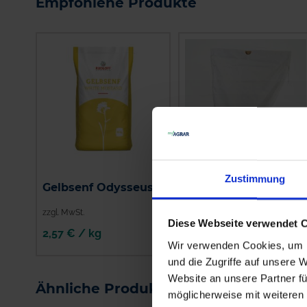
Empfohlene Produkte
Zustimmung
Buchweizen
Gelbsenf Odysseus
Esculentum
zzgl. MwSt.
zzgl. MwSt.
Diese Webseite verwendet 
2,57 € / kg
2,15 € / kg
Wir verwenden Cookies, um I
IN DEN
IN DEN
und die Zugriffe auf unsere 
WARENKORB
WARENKORB
Website an unsere Partner fü
Ähnliche Produkte
möglicherweise mit weiteren