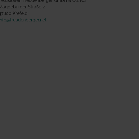
Feldsaaten Freudenberger GmbH & Co. KG
Magdeburger Straße 2
47800 Krefeld
info@freudenberger.net