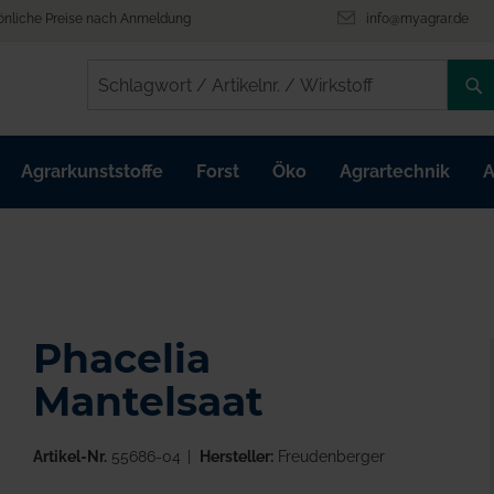
önliche Preise nach Anmeldung
info@myagrar.de
/
/
Agrarkunststoffe
Forst
Öko
Agrartechnik
A
Phacelia
Mantelsaat
Artikel-Nr.
55686-04
Hersteller:
Freudenberger