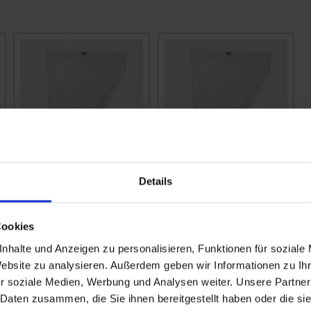
Details
BAT Pro Gelbsenf
Alexandrinerklee
Mega
zzgl. MwSt.
zzgl. MwSt.
Cookies
2,20 € / kg
4,11 € / kg
nhalte und Anzeigen zu personalisieren, Funktionen für soziale
IN DEN
IN DEN
Website zu analysieren. Außerdem geben wir Informationen zu I
WARENKORB
WARENKORB
r soziale Medien, Werbung und Analysen weiter. Unsere Partner
 Daten zusammen, die Sie ihnen bereitgestellt haben oder die s