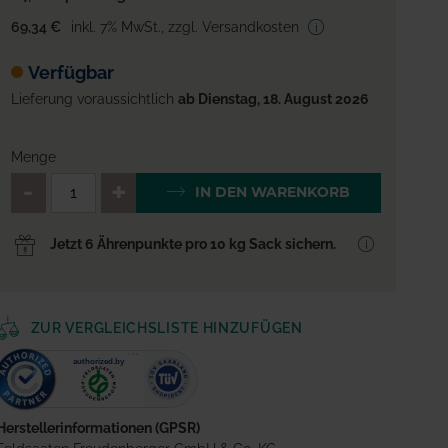
69,34 €
inkl. 7% MwSt.
,
zzgl. Versandkosten
Verfügbar
Lieferung voraussichtlich
ab Dienstag, 18. August 2026
Menge
QTY_CONTROL_DECREASE
QTY_CONTROL_INCREA
IN DEN WARENKORB
Jetzt 6 Ährenpunkte pro 10 kg Sack sichern.
ZUR VERGLEICHSLISTE HINZUFÜGEN
Herstellerinformationen (GPSR)