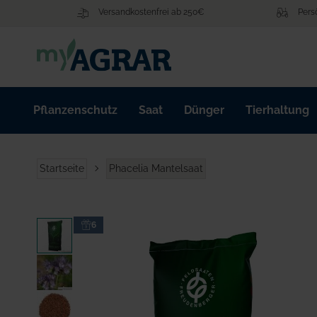
Zum
Versandkostenfrei ab 250€
Pers
Inhalt
springen
Pflanzenschutz
Saat
Dünger
Tierhaltung
Startseite
Phacelia Mantelsaat
Zum
6
Ende
der
Bildgalerie
springen