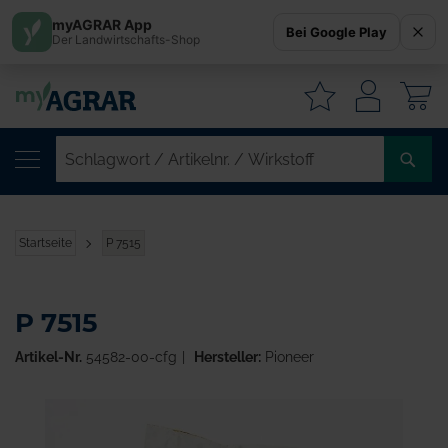
myAGRAR App
Bei Google Play
Der Landwirtschafts-Shop
W
SC
/
AR
/
Startseite
P 7515
WI
P 7515
Artikel-Nr.
54582-00-cfg
Hersteller:
Pioneer
Zum
Ende