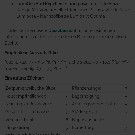
LumiGen Bird Repellent + Lumiposa:
fungizide Beize
Redigo M + Vogelrepellent Korit 420 FS + insektizide Beize
Lumiposa + Nährstoffbeize Lumidapt Optima
Entdecken Sie unsere
Beizübersicht
mit allen wichtigen
Informationen zu den verschiedenen Beizmöglichkeiten unserer
Züchter.
Empfohlene Aussaatstärke:
feucht, kalt: 7,5 - 9,0 Pfl./m² / mittel bis gut: 9,0 - 10,0 Pfl./m² /
trocken, sandig: 6,0 - 7,5 Pfl./m²
Einstufung Züchter:
Zeitpunkt weibliche Blüte:
-
Pflanzenlänge:
7
Kälteempfindlichkeit:
-
Lagerneigung:
-
Neigung zu Bestockung:
-
Abreifegrad der Blätter:
-
Gesamttrockenmasse:
7
Stärkegehalt:
7
Verdaulichkeit:
6
Biogasausbeute:
-
Biogasertrag:
5
Kornertrag:
7