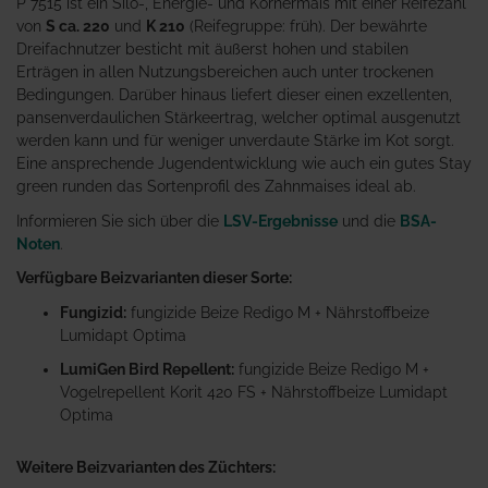
P 7515 ist ein Silo-, Energie- und Körnermais mit einer Reifezahl
von
S ca. 220
und
K 210
(Reifegruppe: früh). Der bewährte
Dreifachnutzer besticht mit äußerst hohen und stabilen
Erträgen in allen Nutzungsbereichen auch unter trockenen
Bedingungen. Darüber hinaus liefert dieser einen exzellenten,
pansenverdaulichen Stärkeertrag, welcher optimal ausgenutzt
werden kann und für weniger unverdaute Stärke im Kot sorgt.
Eine ansprechende Jugendentwicklung wie auch ein gutes Stay
green runden das Sortenprofil des Zahnmaises ideal ab.
Informieren Sie sich über die
LSV-Ergebnisse
und die
BSA-
Noten
.
Verfügbare Beizvarianten dieser Sorte:
Fungizid:
fungizide Beize Redigo M + Nährstoffbeize
Lumidapt Optima
LumiGen Bird Repellent:
fungizide Beize Redigo M +
Vogelrepellent Korit 420 FS + Nährstoffbeize Lumidapt
Optima
Weitere Beizvarianten des Züchters: