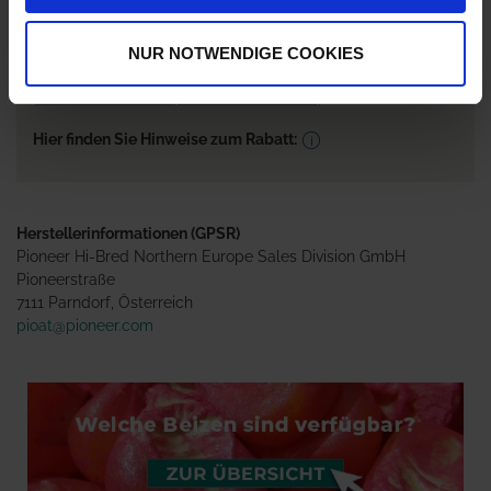
ab 4 Einheiten
1,00 %
NUR NOTWENDIGE COOKIES
ab 8 Einheiten
2,00 %
ab 16 Einheiten
3,00 %
Hier finden Sie Hinweise zum Rabatt:
Herstellerinformationen (GPSR)
Pioneer Hi-Bred Northern Europe Sales Division GmbH
Pioneerstraße
7111 Parndorf, Österreich
pioat@pioneer.com