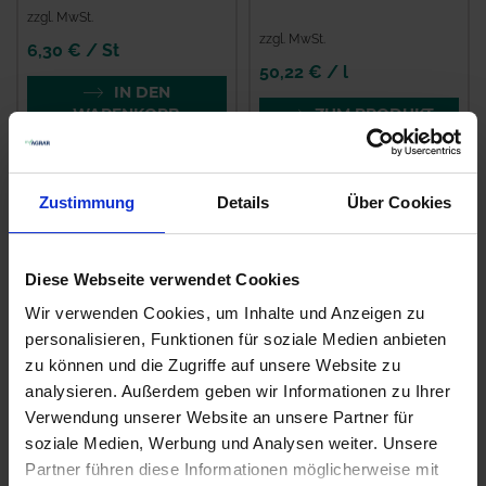
zzgl. MwSt.
zzgl. MwSt.
6,30 € / St
50,22 € / l
IN DEN
WARENKORB
ZUM PRODUKT
Zustimmung
Details
Über Cookies
Diese Webseite verwendet Cookies
Wir verwenden Cookies, um Inhalte und Anzeigen zu
personalisieren, Funktionen für soziale Medien anbieten
zu können und die Zugriffe auf unsere Website zu
analysieren. Außerdem geben wir Informationen zu Ihrer
Modan 250 EC
Lynx
Verwendung unserer Website an unsere Partner für
zzgl. MwSt.
zzgl. MwSt.
soziale Medien, Werbung und Analysen weiter. Unsere
23,50 € / l
12,10 € / l
Partner führen diese Informationen möglicherweise mit