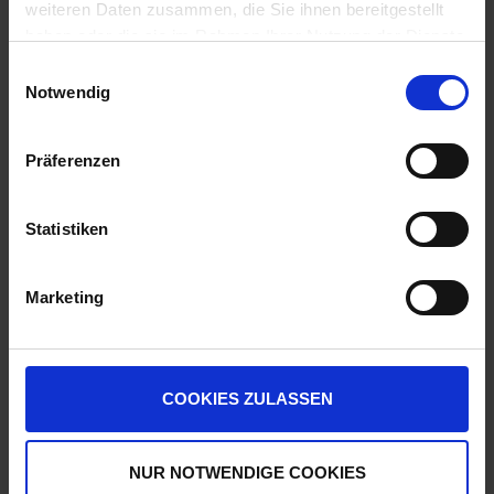
weiteren Daten zusammen, die Sie ihnen bereitgestellt
ZUM PRODUKT
ZUM PRODUKT
haben oder die sie im Rahmen Ihrer Nutzung der Dienste
gesammelt haben.
Einwilligungsauswahl
Notwendig
Ähnliche Produkte
Präferenzen
Statistiken
Marketing
COOKIES ZULASSEN
Lynx
Tilmor
zzgl. MwSt.
zzgl. MwSt.
NUR NOTWENDIGE COOKIES