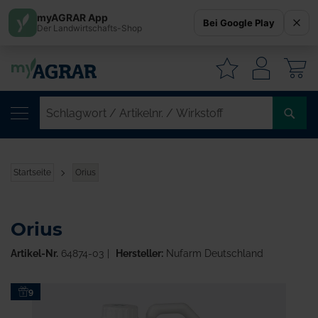
myAGRAR App
Bei Google Play
Der Landwirtschafts-Shop
W
SC
/
AR
/
Startseite
Orius
WI
Orius
Artikel-Nr.
64874-03
Hersteller:
Nufarm Deutschland
Zum
9
Ende