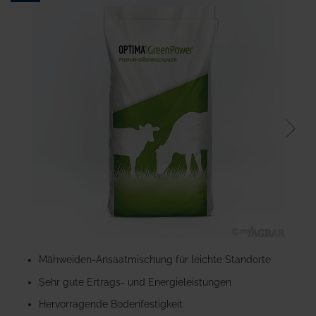
Ende
der
Bildgalerie
springen
Zum
Anfang
Mähweiden-Ansaatmischung für leichte Standorte
der
Sehr gute Ertrags- und Energieleistungen
Bildgalerie
springen
Hervorragende Bodenfestigkeit