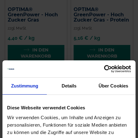
OPTIMA®
OPTIMA®
GreenPower - Hoch
GreenPower - Hoch
Zucker Gras
Zucker Gras - Protein
zzgl. MwSt.
zzgl. MwSt.
4,40 € / kg
5,16 € / kg
IN DEN
IN DEN
WARENKORB
WARENKORB
Zustimmung
Details
Über Cookies
Diese Webseite verwendet Cookies
Wir verwenden Cookies, um Inhalte und Anzeigen zu
personalisieren, Funktionen für soziale Medien anbieten
zu können und die Zugriffe auf unsere Website zu
OPTIMA® Green
DSV TerraLife