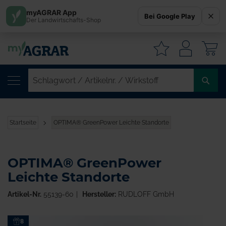
myAGRAR App
Bei Google Play
Der Landwirtschafts-Shop
W
SC
/
AR
/
Startseite
OPTIMA® GreenPower Leichte Standorte
WI
OPTIMA® GreenPower
Leichte Standorte
Artikel-Nr.
55139-60
Hersteller:
RUDLOFF GmbH
Zum
8