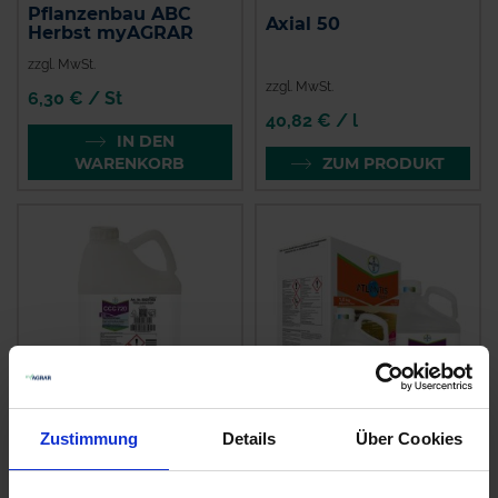
Pflanzenbau ABC
Axial 50
Herbst myAGRAR
zzgl. MwSt.
zzgl. MwSt.
6,30 € / St
40,82 € / l
IN DEN
WARENKORB
ZUM PRODUKT
Zustimmung
Details
Über Cookies
Atlantis Flex +
CCC 720
Biopower