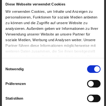
zzgl. MwSt.
zzgl. MwSt.
Diese Webseite verwendet Cookies
3,68 € / l
45,23 € / kg
Wir verwenden Cookies, um Inhalte und Anzeigen zu
personalisieren, Funktionen für soziale Medien anbieten
ZUM PRODUKT
ZUM PRODUKT
zu können und die Zugriffe auf unsere Website zu
analysieren. Außerdem geben wir Informationen zu Ihrer
Verwendung unserer Website an unsere Partner für
Ähnliche Produkte
soziale Medien, Werbung und Analysen weiter. Unsere
Partner führen diese Informationen möglicherweise mit
weiteren Daten zusammen, die Sie ihnen bereitgestellt
haben oder die sie im Rahmen Ihrer Nutzung der Dienste
gesammelt haben.
Einwilligungsauswahl
Notwendig
Präferenzen
Statistiken