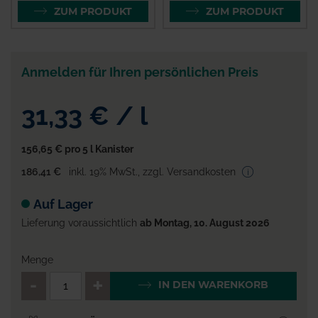
ZUM PRODUKT
ZUM PRODUKT
Anmelden für Ihren persönlichen Preis
31,33 €
/
l
156,65 €
pro 5 l Kanister
186,41 €
inkl. 19% MwSt.
,
zzgl. Versandkosten
Auf Lager
Lieferung voraussichtlich
ab Montag, 10. August 2026
Menge
QTY_CONTROL_DECREASE
QTY_CONTROL_INCR
IN DEN WARENKORB