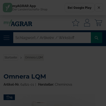
myAGRAR App
Bei Google Play
Der Landwirtschafts-Shop
W
SC
/
AR
/
Startseite
Omnera LQM
WI
Omnera LQM
Artikel-Nr.
64821-01
Hersteller:
Cheminova
Zum
15
Ende