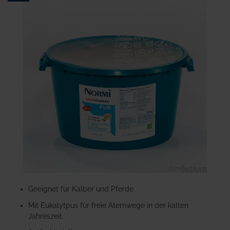
Ende
der
Bildgalerie
springen
Zum
Anfang
Geeignet für Kälber und Pferde
der
Mit Eukalytpus für freie Atemwege in der kalten
Bildgalerie
Jahreszeit
springen