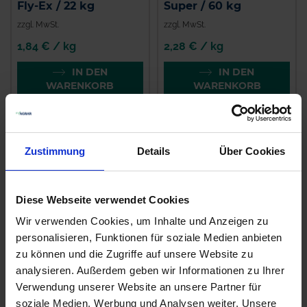
Fly-Ex / 22 kg
Super / 60 kg
zzgl. MwSt.
zzgl. MwSt.
1,84 € / kg
2,28 € / kg
IN DEN
IN DEN
WARENKORB
WARENKORB
Zustimmung
Details
Über Cookies
Diese Webseite verwendet Cookies
Wir verwenden Cookies, um Inhalte und Anzeigen zu
personalisieren, Funktionen für soziale Medien anbieten
zu können und die Zugriffe auf unsere Website zu
Normi Leckmasse
Normi Leckmasse
analysieren. Außerdem geben wir Informationen zu Ihrer
Super / 25 kg
Basis Big / 100 kg
Verwendung unserer Website an unsere Partner für
zzgl. MwSt.
zzgl. MwSt.
soziale Medien, Werbung und Analysen weiter. Unsere