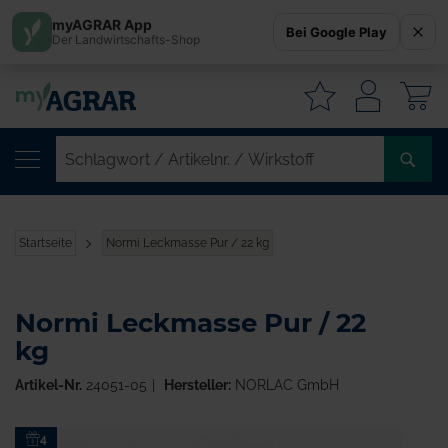
myAGRAR App
Bei Google Play
Der Landwirtschafts-Shop
W
SC
/
AR
/
Startseite
Normi Leckmasse Pur / 22 kg
WI
Normi Leckmasse Pur / 22
kg
Artikel-Nr.
24051-05
Hersteller:
NORLAC GmbH
Zum
4