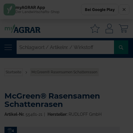
myAGRAR App
Bei Google Play
Der Landwirtschafts-Shop
W
SC
/
AR
/
Startseite
McGreen® Rasensamen Schattenrasen
WI
McGreen® Rasensamen
Schattenrasen
Artikel-Nr.
55461-21
Hersteller:
RUDLOFF GmbH
Zum
4