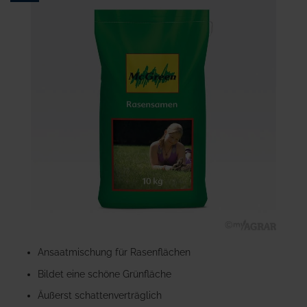
Ende
der
Bildgalerie
springen
Zum
Anfang
Ansaatmischung für Rasenflächen
der
Bildet eine schöne Grünfläche
Bildgalerie
springen
Äußerst schattenverträglich