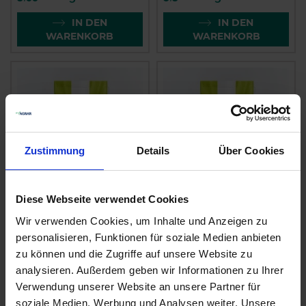
IN DEN
IN DEN
WARENKORB
WARENKORB
Zustimmung
Details
Über Cookies
Diese Webseite verwendet Cookies
JUWEL® RSM 3.2.1
JUWEL® RSM 2.3
Wir verwenden Cookies, um Inhalte und Anzeigen zu
Sportrasen -
Gebrauchsrasen -
Regeneration
Spielrasen
personalisieren, Funktionen für soziale Medien anbieten
zu können und die Zugriffe auf unsere Website zu
zzgl. MwSt.
zzgl. MwSt.
analysieren. Außerdem geben wir Informationen zu Ihrer
4,63 € / kg
4,85 € / kg
Verwendung unserer Website an unsere Partner für
soziale Medien, Werbung und Analysen weiter. Unsere
IN DEN
IN DEN