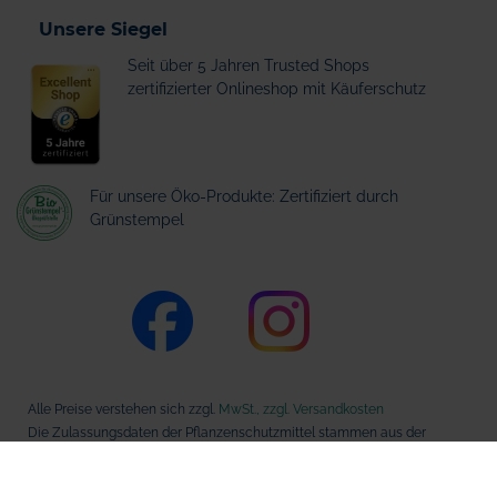
Unsere Siegel
Seit über 5 Jahren Trusted Shops
zertifizierter Onlineshop mit Käuferschutz
Für unsere Öko-Produkte: Zertifiziert durch
Grünstempel
Alle Preise verstehen sich zzgl.
MwSt., zzgl. Versandkosten
Die Zulassungsdaten der Pflanzenschutzmittel stammen aus der
Datenbank des Bundesamts für Verbraucherschutz und
Lebensmittelsicherheit (BVL).