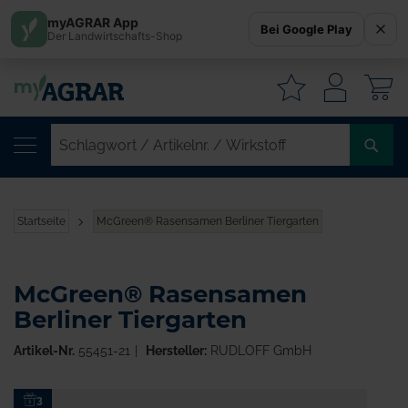
myAGRAR App
Bei Google Play
Der Landwirtschafts-Shop
W
SC
/
AR
/
Startseite
McGreen® Rasensamen Berliner Tiergarten
WI
McGreen® Rasensamen
Berliner Tiergarten
Artikel-Nr.
55451-21
Hersteller:
RUDLOFF GmbH
Zum
3