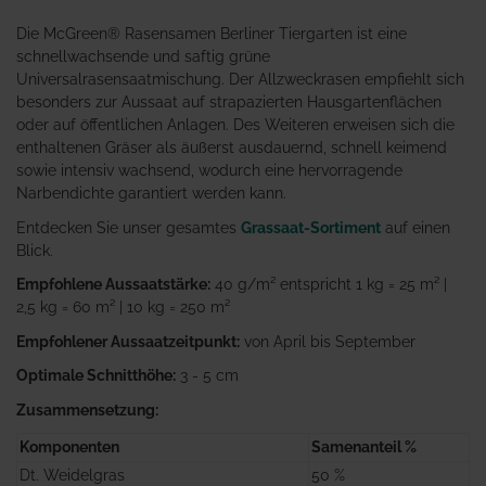
Die McGreen® Rasensamen Berliner Tiergarten ist eine
schnellwachsende und saftig grüne
Universalrasensaatmischung. Der Allzweckrasen empfiehlt sich
besonders zur Aussaat auf strapazierten Hausgartenflächen
oder auf öffentlichen Anlagen. Des Weiteren erweisen sich die
enthaltenen Gräser als äußerst ausdauernd, schnell keimend
sowie intensiv wachsend, wodurch eine hervorragende
Narbendichte garantiert werden kann.
Entdecken Sie unser gesamtes
Grassaat-Sortiment
auf einen
Blick.
Empfohlene Aussaatstärke:
40 g/m² entspricht 1 kg = 25 m² |
2,5 kg = 60 m² | 10 kg = 250 m²
Empfohlener Aussaatzeitpunkt:
von April bis September
Optimale Schnitthöhe:
3 - 5 cm
Zusammensetzung:
Komponenten
Samenanteil %
Dt. Weidelgras
50 %