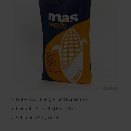
der
Bildgalerie
springen
Zum
Anfang
Früher Silo-, Energie- und Körnermais
der
Reifezahl: S ca. 180 | K ca. 180
Bildgalerie
springen
Sehr gutes Stay Green