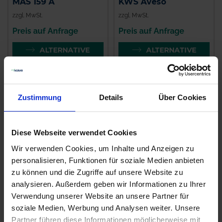
MAS 159 A
KWS Aveso
zzgl. MwSt.
zzgl. MwSt.
Preis auf Anfrage
Preis auf Anfrage
ALTERNATIVE
ALTERNATIVE
PRODUKTE
PRODUKTE
Zustimmung
Details
Über Cookies
Diese Webseite verwendet Cookies
Wir verwenden Cookies, um Inhalte und Anzeigen zu
personalisieren, Funktionen für soziale Medien anbieten
zu können und die Zugriffe auf unsere Website zu
analysieren. Außerdem geben wir Informationen zu Ihrer
P 7179
MAS 195 P
Verwendung unserer Website an unsere Partner für
zzgl. MwSt.
zzgl. MwSt.
soziale Medien, Werbung und Analysen weiter. Unsere
Partner führen diese Informationen möglicherweise mit