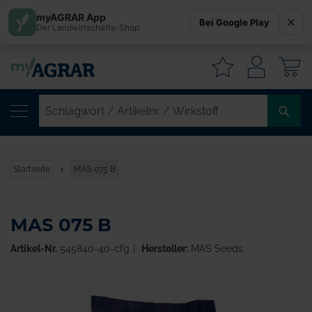
myAGRAR App
Bei Google Play
Der Landwirtschafts-Shop
W
SC
/
AR
/
Startseite
MAS 075 B
WI
MAS 075 B
Artikel-Nr.
545840-40-cfg
Hersteller:
MAS Seeds
Zum
Ende