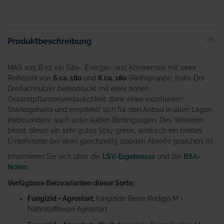
Produktbeschreibung
MAS 075 B ist ein Silo-, Energie- und Körnermais mit einer
Reifezahl von
S ca. 180
und
K ca. 180
(Reifegruppe: früh). Der
Dreifachnutzer beeindruckt mit einer hohen
Gesamtpflanzenverdaulichkeit dank eines exzellenten
Stärkegehalts und empfiehlt sich für den Anbau in allen Lagen
insbesondere auch unter kalten Bedingungen. Des Weiteren
bietet dieser ein sehr gutes Stay green, wodurch ein breites
Erntefenster bei einer gleichzeitig stabilen Abreife gesichert ist.
Informieren Sie sich über die
LSV-Ergebnisse
und die
BSA-
Noten
.
Verfügbare Beizvarianten dieser Sorte:
Fungizid + Agrostart:
fungizide Beize Redigo M +
Nährstoffbeize Agrostart