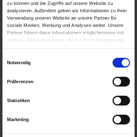
zu können und die Zugriffe auf unsere Website zu
analysieren. Außerdem geben wir Informationen zu Ihrer
Verwendung unserer Website an unsere Partner für
soziale Medien, Werbung und Analysen weiter. Unsere
Partner führen diese Informationen möglicherweise mit
weiteren Daten zusammen, die Sie ihnen bereitgestellt
Lebosol®-nutriplant®
Signum
8-8-6
haben oder die sie im Rahmen Ihrer Nutzung der Dienste
gesammelt haben.
zzgl. MwSt.
Einwilligungsauswahl
zzgl. MwSt.
Notwendig
2,90 € / l
76,90 € / kg
IN DEN
ZUM PRODUKT
WARENKORB
Präferenzen
Statistiken
Ähnliche Produkte
Marketing