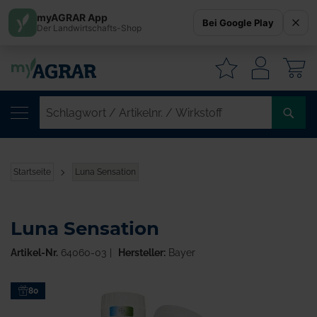
myAGRAR App
Bei Google Play
Der Landwirtschafts-Shop
W
SC
/
AR
/
Startseite
Luna Sensation
WI
Luna Sensation
Artikel-Nr.
64060-03
Hersteller:
Bayer
Zum
80
Ende