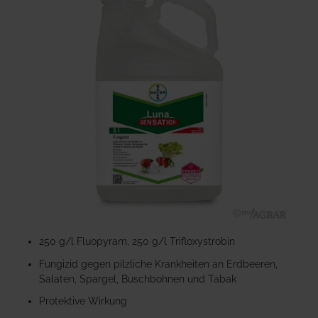
der
Bildgalerie
springen
Zum
Anfang
250 g/l Fluopyram, 250 g/l Trifloxystrobin
der
Fungizid gegen pilzliche Krankheiten an Erdbeeren,
Bildgalerie
Salaten, Spargel, Buschbohnen und Tabak
springen
Protektive Wirkung