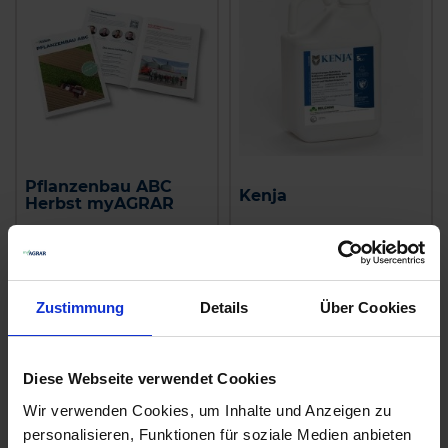
Pflanzenbau ABC
Kenja
Herbst myAGRAR
zzgl. MwSt.
zzgl. MwSt.
6,30 € / St
85,68 € / l
IN DEN
Zustimmung
Details
Über Cookies
WARENKORB
ZUM PRODUKT
Diese Webseite verwendet Cookies
Wir verwenden Cookies, um Inhalte und Anzeigen zu
personalisieren, Funktionen für soziale Medien anbieten