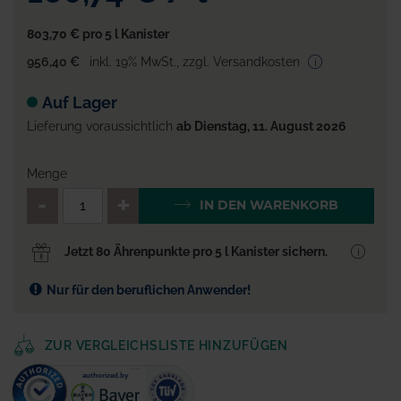
803,70 €
pro 5 l Kanister
956,40 €
inkl. 19% MwSt.
,
zzgl. Versandkosten
Auf Lager
Lieferung voraussichtlich
ab Dienstag, 11. August 2026
Menge
QTY_CONTROL_DECREASE
QTY_CONTROL_INCR
IN DEN WARENKORB
Jetzt 80 Ährenpunkte pro 5 l Kanister sichern.
Nur für den beruflichen Anwender!
ZUR VERGLEICHSLISTE HINZUFÜGEN