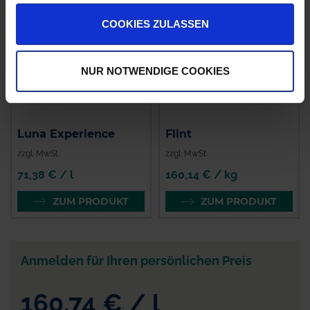
COOKIES ZULASSEN
NUR NOTWENDIGE COOKIES
Luna Experience
Flint
zzgl. MwSt.
zzgl. MwSt.
71,38 € / l
160,14 € / kg
ZUM PRODUKT
ZUM PRODUKT
Anmelden für Ihren persönlichen Preis
160,74 €
/
l