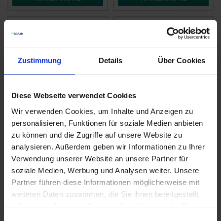
Zustimmung
Details
Über Cookies
Diese Webseite verwendet Cookies
Wir verwenden Cookies, um Inhalte und Anzeigen zu
personalisieren, Funktionen für soziale Medien anbieten
Lister
Lister
Schermessersatz
Schermessersatz
zu können und die Zugriffe auf unsere Website zu
analysieren. Außerdem geben wir Informationen zu Ihrer
zzgl. MwSt.
zzgl. MwSt.
Verwendung unserer Website an unsere Partner für
63,94 € / St
63,42 € / St
soziale Medien, Werbung und Analysen weiter. Unsere
Partner führen diese Informationen möglicherweise mit
IN DEN
IN DEN
WARENKORB
WARENKORB
weiteren Daten zusammen, die Sie ihnen bereitgestellt
haben oder die sie im Rahmen Ihrer Nutzung der Dienste
gesammelt haben.
Einwilligungsauswahl