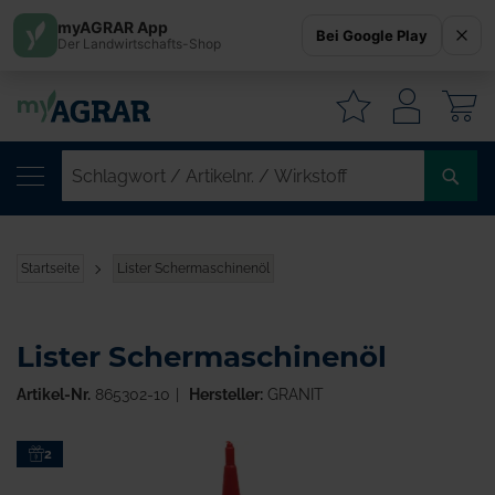
myAGRAR App
Bei Google Play
Der Landwirtschafts-Shop
W
SC
/
AR
/
Startseite
Lister Schermaschinenöl
WI
Lister Schermaschinenöl
Artikel-Nr.
865302-10
Hersteller:
GRANIT
Zum
2
Ende