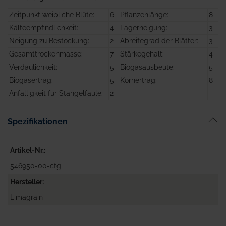
Zeitpunkt weibliche Blüte:
6
Pflanzenlänge:
8
Kälteempfindlichkeit:
4
Lagerneigung:
3
Neigung zu Bestockung:
2
Abreifegrad der Blätter:
3
Gesamttrockenmasse:
7
Stärkegehalt:
4
Verdaulichkeit:
5
Biogasausbeute:
5
Biogasertrag:
5
Kornertrag:
8
Anfälligkeit für Stängelfäule:
2
Spezifikationen
Artikel-Nr.
546950-00-cfg
Hersteller
Limagrain