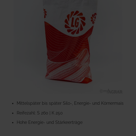
der
Bildgalerie
springen
Zum
Anfang
Mittelspäter bis später Silo-, Energie- und Körnermais
der
Reifezahl: S 260 | K 250
Bildgalerie
springen
Hohe Energie- und Stärkeerträge