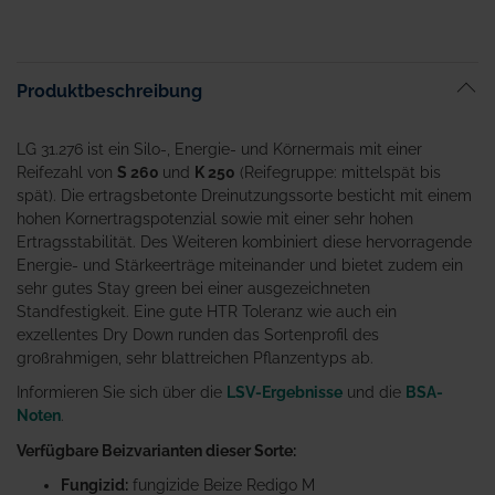
Produktbeschreibung
LG 31.276 ist ein Silo-, Energie- und Körnermais mit einer
Reifezahl von
S 260
und
K 250
(Reifegruppe: mittelspät bis
spät). Die ertragsbetonte Dreinutzungssorte besticht mit einem
hohen Kornertragspotenzial sowie mit einer sehr hohen
Ertragsstabilität. Des Weiteren kombiniert diese hervorragende
Energie- und Stärkeerträge miteinander und bietet zudem ein
sehr gutes Stay green bei einer ausgezeichneten
Standfestigkeit. Eine gute HTR Toleranz wie auch ein
exzellentes Dry Down runden das Sortenprofil des
großrahmigen, sehr blattreichen Pflanzentyps ab.
Informieren Sie sich über die
LSV-Ergebnisse
und die
BSA-
Noten
.
Verfügbare Beizvarianten dieser Sorte:
Fungizid:
fungizide Beize Redigo M