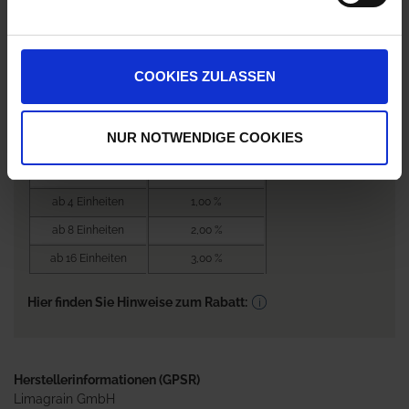
0,00 €
/
Eh
COOKIES ZULASSEN
0,00 €
pro 1 Einheit
Nicht lieferbar
NUR NOTWENDIGE COOKIES
Bestellmenge
Rabatt je EH / EH
Preis
ab 4 Einheiten
1,00 %
ab 8 Einheiten
2,00 %
ab 16 Einheiten
3,00 %
Hier finden Sie Hinweise zum Rabatt:
Herstellerinformationen (GPSR)
Limagrain GmbH