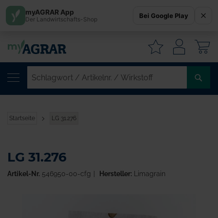
myAGRAR App
Bei Google Play
Der Landwirtschafts-Shop
W
SC
/
AR
/
Startseite
LG 31.276
WI
LG 31.276
Artikel-Nr.
546950-00-cfg
Hersteller:
Limagrain
Zum
Ende