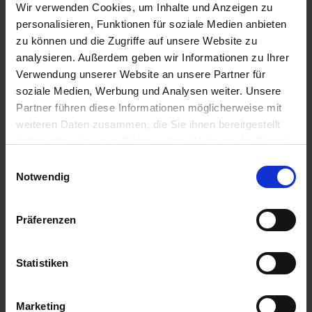
Wir verwenden Cookies, um Inhalte und Anzeigen zu
personalisieren, Funktionen für soziale Medien anbieten
zu können und die Zugriffe auf unsere Website zu
analysieren. Außerdem geben wir Informationen zu Ihrer
Verwendung unserer Website an unsere Partner für
soziale Medien, Werbung und Analysen weiter. Unsere
Partner führen diese Informationen möglicherweise mit
weiteren Daten zusammen, die Sie ihnen bereitgestellt
haben oder die sie im Rahmen Ihrer Nutzung der Dienste
gesammelt haben.
Einwilligungsauswahl
Foxtrail
Smartboxx
Notwendig
zzgl. MwSt.
zzgl. MwSt.
Preis auf Anfrage
Preis auf Anfrage
Präferenzen
ALTERNATIVE
ALTERNATIVE
PRODUKTE
PRODUKTE
Statistiken
Marketing
Anmelden für Ihren persönlichen Preis