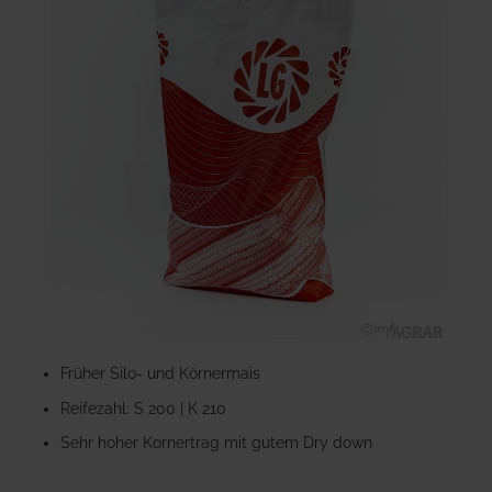
der
Bildgalerie
springen
Zum
Anfang
Früher Silo- und Körnermais
der
Reifezahl: S 200 | K 210
Bildgalerie
springen
Sehr hoher Kornertrag mit gutem Dry down