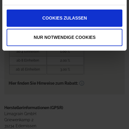
0,00 €
/
Eh
COOKIES ZULASSEN
0,00 €
pro 1 Einheit
Nicht lieferbar
NUR NOTWENDIGE COOKIES
Bestellmenge
Rabatt je EH / EH
Preis
ab 4 Einheiten
1,00 %
ab 8 Einheiten
2,00 %
ab 16 Einheiten
3,00 %
Hier finden Sie Hinweise zum Rabatt:
Herstellerinformationen (GPSR)
Limagrain GmbH
Griewenkamp 2
31234 Edemissen