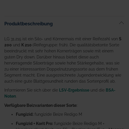
Produktbeschreibung
LG 31.215 ist ein Silo- und Körnermais mit einer Reifezahl von
S
200
und
K 210
(Reifegruppe: früh). Die qualitätsbetonte Sorte
beeindruckt mit sehr hohen Kornerträgen sowie mit einem
guten Dry down. Darüber hinaus bietet diese auch
hervorragende Siloerträge sowie hohe Stärkegehalte, was sie
zu einer interessanten Doppelnutzungssorte aus dem frühen
Segment macht. Eine ausgezeichnete Jugendentwicklung wie
auch eine gute Blattgesundheit runden das Sortenprofil ab.
Informieren Sie sich über die
LSV-Ergebnisse
und die
BSA-
Noten
.
Verfügbare Beizvarianten dieser Sorte:
Fungizid:
fungizide Beize Redigo M
Fungizid + Korit Pro:
fungizide Beize Redigo M +