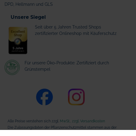
DPD, Hellmann und GLS
Unsere Siegel
Seit über 5 Jahren Trusted Shops
zertifizierter Onlineshop mit Käuferschutz
Für unsere Öko-Produkte: Zertifiziert durch
Grünstempel
Alle Preise verstehen sich zzgl.
MwSt., zzgl. Versandkosten
Die Zulassungsdaten der Pflanzenschutzmittel stammen aus der
Datenbank des Bundesamts für Verbraucherschutz und