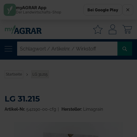
myAGRAR App
Bei Google Play
Der Landwirtschafts-Shop
W
SC
/
AR
/
Startseite
LG 31.215
WI
LG 31.215
Artikel-Nr.
542190-00-cfg
Hersteller:
Limagrain
Zum
Ende