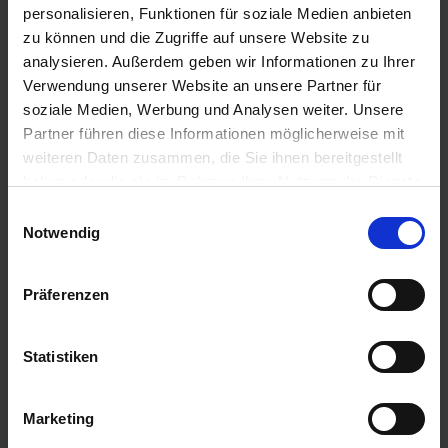
personalisieren, Funktionen für soziale Medien anbieten
zu können und die Zugriffe auf unsere Website zu
analysieren. Außerdem geben wir Informationen zu Ihrer
Verwendung unserer Website an unsere Partner für
soziale Medien, Werbung und Analysen weiter. Unsere
Partner führen diese Informationen möglicherweise mit
weiteren Daten zusammen, die Sie ihnen bereitgestellt
haben oder die sie im Rahmen Ihrer Nutzung der Dienste
MAS 195 P
KWS Aveso
gesammelt haben.
Einwilligungsauswahl
zzgl. MwSt.
zzgl. MwSt.
Notwendig
Preis auf Anfrage
Preis auf Anfrage
Präferenzen
ALTERNATIVE
ALTERNATIVE
PRODUKTE
PRODUKTE
Statistiken
Anmelden für Ihren persönlichen Preis
Marketing