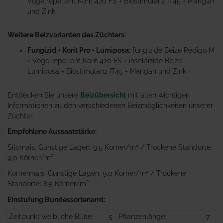
Vogelrepellent Korit 420 FS + Biostimulanz IT45 + Mangan
und Zink
Weitere Beizvarianten des Züchters:
Fungizid + Korit Pro + Lumiposa:
fungizide Beize Redigo M
+ Vogelrepellent Korit 420 FS + insektizide Beize
Lumiposa + Biostimulanz IT45 + Mangan und Zink
Entdecken Sie unsere
Beizübersicht
mit allen wichtigen
Informationen zu den verschiedenen Beizmöglichkeiten unserer
Züchter.
Empfohlene Aussaatstärke:
Silomais: Günstige Lagen: 9,5 Körner/m² / Trockene Standorte:
9,0 Körner/m²
Körnermais: Günstige Lagen: 9,0 Körner/m² / Trockene
Standorte: 8,5 Körner/m²
Einstufung Bundessortenamt:
Zeitpunkt weibliche Blüte:
5
Pflanzenlänge:
7