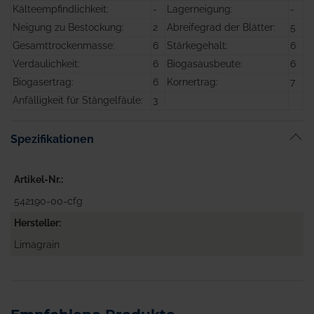
Kälteempfindlichkeit:
-
Lagerneigung:
-
Neigung zu Bestockung:
2
Abreifegrad der Blätter:
5
Gesamttrockenmasse:
6
Stärkegehalt:
6
Verdaulichkeit:
6
Biogasausbeute:
6
Biogasertrag:
6
Kornertrag:
7
Anfälligkeit für Stängelfäule:
3
Spezifikationen
Artikel-Nr.
542190-00-cfg
Hersteller
Limagrain