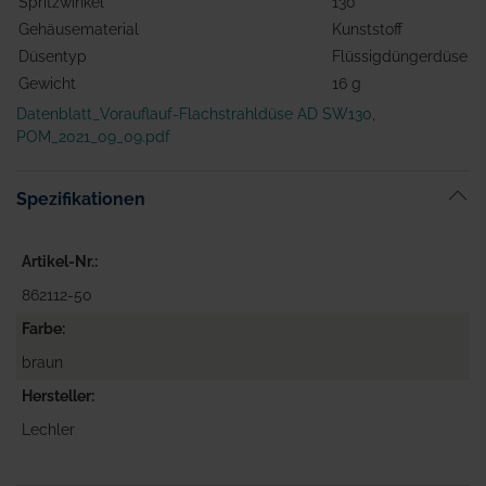
Spritzwinkel
130°
Gehäusematerial
Kunststoff
Düsentyp
Flüssigdüngerdüse
Gewicht
16 g
Datenblatt_Vorauflauf-Flachstrahldüse AD SW130,
POM_2021_09_09.pdf
Spezifikationen
Artikel-Nr.
862112-50
Farbe
braun
Hersteller
Lechler