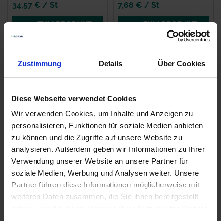
34,57 € / St
7,68 € / St
ZUM PRODUKT
ZUM PRODUKT
Zustimmung
Details
Über Cookies
Diese Webseite verwendet Cookies
Wir verwenden Cookies, um Inhalte und Anzeigen zu
personalisieren, Funktionen für soziale Medien anbieten
zu können und die Zugriffe auf unsere Website zu
analysieren. Außerdem geben wir Informationen zu Ihrer
Lechler
Lechler Antidrift-
Weitwurfdüse 90
Düse AD 90 Grad
Verwendung unserer Website an unsere Partner für
Grad
Keramik
soziale Medien, Werbung und Analysen weiter. Unsere
zzgl. MwSt.
Partner führen diese Informationen möglicherweise mit
zzgl. MwSt.
weiteren Daten zusammen, die Sie ihnen bereitgestellt
28,51 € / St
9,23 € / St
haben oder die sie im Rahmen Ihrer Nutzung der Dienste
IN DEN
gesammelt haben.