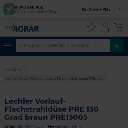
myAGRAR App
Bei Google Play
Der Landwirtschafts-Shop
W
SC
/
AR
/
Startseite
WI
Lechler Vorlauf-Flachstrahldüse PRE 130 Grad braun PRE13005
Lechler Vorlauf-
Flachstrahldüse PRE 130
Grad braun PRE13005
Artikel-Nr.
862112-50
Hersteller:
Lechler