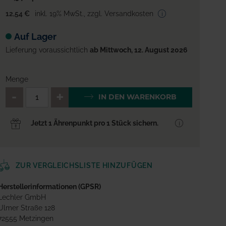
12,54 €
inkl. 19% MwSt.
,
zzgl. Versandkosten
Auf Lager
Lieferung voraussichtlich
ab Mittwoch, 12. August 2026
Menge
QTY_CONTROL_DECREASE
QTY_CONTROL_INCREA
IN DEN WARENKORB
Jetzt 1 Ährenpunkt pro 1 Stück sichern.
ZUR VERGLEICHSLISTE HINZUFÜGEN
Herstellerinformationen (GPSR)
Lechler GmbH
Ulmer Straße 128
72555 Metzingen