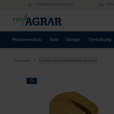
Zum
Versandkostenfrei ab 250€
Pers
Inhalt
springen
Pflanzenschutz
Saat
Dünger
Tierhaltung
Startseite
Lechler Schrägstrahldüse 90 Grad
Zum
1
Ende
der
Bildgalerie
springen