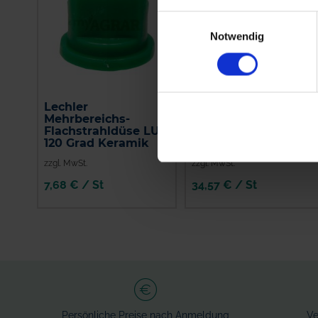
Einwilligungsauswahl
Notwendig
Lechler
Injektor-
Mehrbereichs-
Flachstrahldüse 110
Flachstrahldüse LU
Grad
120 Grad Keramik
zzgl. MwSt.
zzgl. MwSt.
7,68 € / St
34,57 € / St
Persönliche Preise nach Anmeldung
Ve