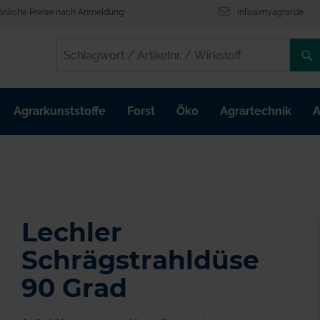
önliche Preise nach Anmeldung
info@myagrar.de
/
/
Agrarkunststoffe
Forst
Öko
Agrartechnik
A
Lechler
Schrägstrahldüse
90 Grad