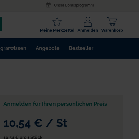
Unser Bonusprogramm
SCHLAGWORT
Meine Merkzettel
Anmelden
Warenkorb
ARTIKELNR.
grarwissen
Angebote
Bestseller
WIRKSTOFF
Anmelden für Ihren persönlichen Preis
10,54 €
/
St
10,54 €
pro 1 Stück