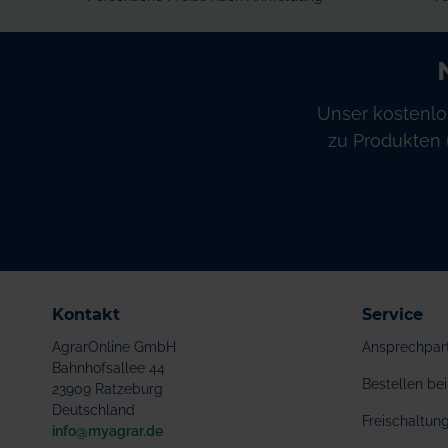
Unser kostenlo
zu Produkten 
Kontakt
Service
AgrarOnline GmbH
Ansprechpar
Bahnhofsallee 44
Bestellen b
23909 Ratzeburg
Deutschland
Freischaltu
info@myagrar.de