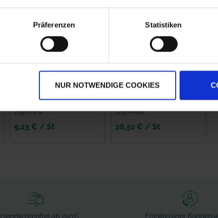
Präferenzen
Statistiken
Lechler Antidrift-
Lechler
Düse AD 90 Grad
Weitwurfdüse 90
NUR NOTWENDIGE COOKIES
C
Keramik
Grad
zzgl. MwSt.
zzgl. MwSt.
9,23 € / St
28,51 € / St
IN DEN
WARENKORB
rsandkostenfrei ab 250€
Erstklassiger Kundense