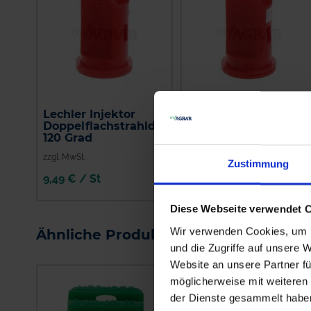
Lechler Injektor
Lechler Air-Injektor
Doppelflachstrahldüse
Kompaktdüse IDKN
120 Grad
120 Grad
zzgl. MwSt.
zzgl. MwSt.
Zustimmung
9,49 € / St
5,75 € / St
IN DEN
Diese Webseite verwendet 
WARENKORB
Wir verwenden Cookies, um I
Ähnliche Produkte
und die Zugriffe auf unsere 
Website an unsere Partner fü
möglicherweise mit weiteren
der Dienste gesammelt habe