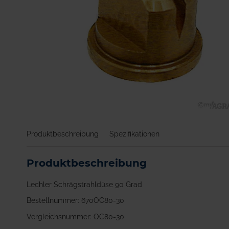
Zum
Anfang
Produktbeschreibung
Spezifikationen
der
Bildgalerie
springen
Produktbeschreibung
Lechler Schrägstrahldüse 90 Grad
Bestellnummer: 670OC80-30
Vergleichsnummer: OC80-30