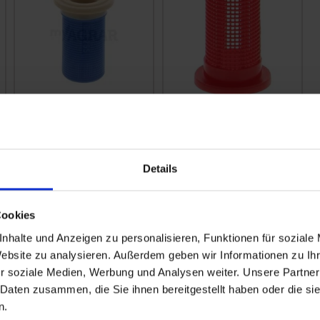
Lechler Düsenfilter
Lechler Düsenfilter
blau 0652575600
rot
zzgl. MwSt.
zzgl. MwSt.
Details
2,00 € / St
2,00 € / St
IN DEN
IN DEN
Cookies
WARENKORB
WARENKORB
nhalte und Anzeigen zu personalisieren, Funktionen für soziale
Website zu analysieren. Außerdem geben wir Informationen zu I
r soziale Medien, Werbung und Analysen weiter. Unsere Partner
 Daten zusammen, die Sie ihnen bereitgestellt haben oder die s
n.