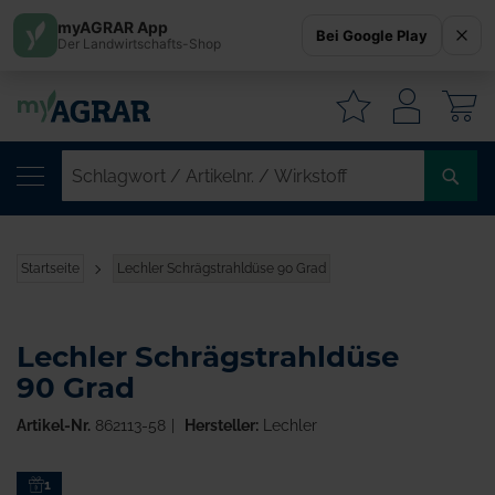
myAGRAR App
Bei Google Play
Der Landwirtschafts-Shop
W
SC
/
AR
/
Startseite
Lechler Schrägstrahldüse 90 Grad
WI
Lechler Schrägstrahldüse
90 Grad
Artikel-Nr.
862113-58
Hersteller:
Lechler
Zum
1