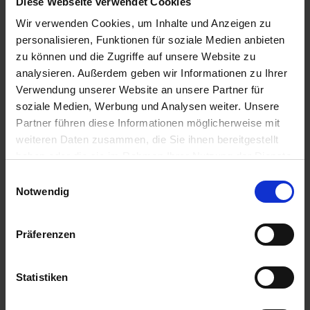
Diese Webseite verwendet Cookies
9,23 € / St
7,68 € / St
Wir verwenden Cookies, um Inhalte und Anzeigen zu
personalisieren, Funktionen für soziale Medien anbieten
ZUM PRODUKT
ZUM PRODUKT
zu können und die Zugriffe auf unsere Website zu
analysieren. Außerdem geben wir Informationen zu Ihrer
Verwendung unserer Website an unsere Partner für
Anmelden für Ihren persönlichen Preis
soziale Medien, Werbung und Analysen weiter. Unsere
Partner führen diese Informationen möglicherweise mit
10,54 €
/
St
weiteren Daten zusammen, die Sie ihnen bereitgestellt
haben oder die sie im Rahmen Ihrer Nutzung der Dienste
gesammelt haben.
Einwilligungsauswahl
10,54 €
pro 1 Stück
Notwendig
12,54 €
inkl. 19% MwSt.
,
zzgl. Versandkosten
Verfügbar
Präferenzen
Lieferung voraussichtlich
ab Mittwoch, 19. August 2026
Statistiken
Menge