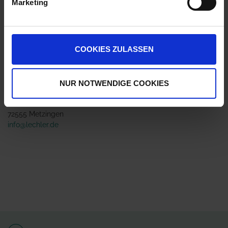
Marketing
Jetzt 1 Ährenpunkt pro 1 Stück sichern.
COOKIES ZULASSEN
ZUR VERGLEICHSLISTE HINZUFÜGEN
Herstellerinformationen (GPSR)
NUR NOTWENDIGE COOKIES
Lechler GmbH
Ulmer Straße 128
72555 Metzingen
info@lechler.de