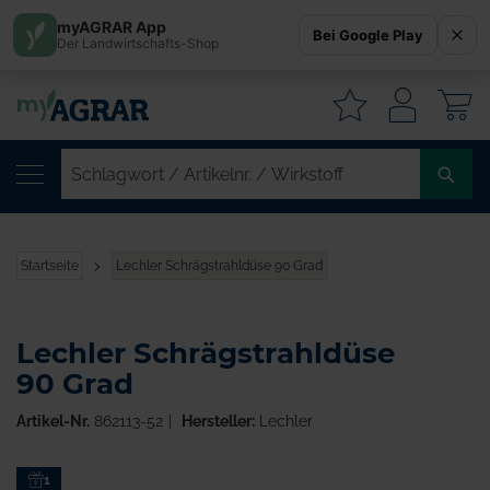
myAGRAR App
Bei Google Play
Der Landwirtschafts-Shop
W
SC
/
AR
/
Startseite
Lechler Schrägstrahldüse 90 Grad
WI
Lechler Schrägstrahldüse
90 Grad
Artikel-Nr.
862113-52
Hersteller:
Lechler
Zum
1