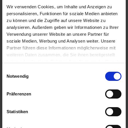
7,68 € / St
9,23 € / St
Wir verwenden Cookies, um Inhalte und Anzeigen zu
ZUM PRODUKT
ZUM PRODUKT
personalisieren, Funktionen für soziale Medien anbieten
zu können und die Zugriffe auf unsere Website zu
analysieren. Außerdem geben wir Informationen zu Ihrer
Verwendung unserer Website an unsere Partner für
Anmelden für Ihren persönlichen Preis
soziale Medien, Werbung und Analysen weiter. Unsere
Partner führen diese Informationen möglicherweise mit
10,54 €
/
St
weiteren Daten zusammen, die Sie ihnen bereitgestellt
haben oder die sie im Rahmen Ihrer Nutzung der Dienste
gesammelt haben.
10,54 €
pro 1 Stück
Einwilligungsauswahl
Notwendig
12,54 €
inkl. 19% MwSt.
,
zzgl. Versandkosten
Auf Lager
Präferenzen
Lieferung voraussichtlich
ab Mittwoch, 12. August 2026
Statistiken
Menge
QTY_CONTROL_DECREASE
QTY_CONTROL_INCR
IN DEN WARENKORB