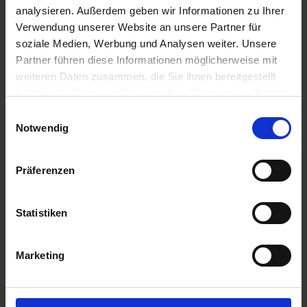
analysieren. Außerdem geben wir Informationen zu Ihrer
20,38 €
/
St
Verwendung unserer Website an unsere Partner für
soziale Medien, Werbung und Analysen weiter. Unsere
20,38 €
pro 1 Stück
Partner führen diese Informationen möglicherweise mit
24,25 €
inkl. 19% MwSt.
,
zzgl. Versandkosten
weiteren Daten zusammen, die Sie ihnen bereitgestellt
haben oder die sie im Rahmen Ihrer Nutzung der Dienste
Verfügbar
gesammelt haben.
Einwilligungsauswahl
Lieferung voraussichtlich
ab Donnerstag, 13. August 2026
Notwendig
Menge
Präferenzen
QTY_CONTROL_DECREASE
QTY_CONTROL_INCR
IN DEN WARENKORB
Statistiken
Jetzt 2 Ährenpunkte pro 1 Stück sichern.
Marketing
ZUR VERGLEICHSLISTE HINZUFÜGEN