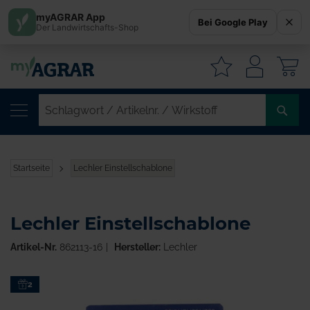
myAGRAR App
Bei Google Play
Der Landwirtschafts-Shop
W
SC
/
AR
/
Startseite
Lechler Einstellschablone
WI
Lechler Einstellschablone
Artikel-Nr.
862113-16
Hersteller:
Lechler
Zum
2
Ende