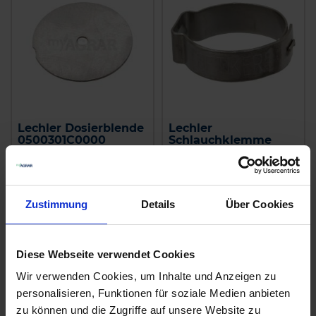
Lechler Dosierblende
Lechler
0500301C0000
Schlauchklemme
0950091C1045
zzgl. MwSt.
zzgl. MwSt.
3,29 € / St
1,83 € / St
Zustimmung
Details
Über Cookies
IN DEN
IN DEN
WARENKORB
WARENKORB
Diese Webseite verwendet Cookies
Wir verwenden Cookies, um Inhalte und Anzeigen zu
personalisieren, Funktionen für soziale Medien anbieten
Anmelden für Ihren persönlichen Preis
zu können und die Zugriffe auf unsere Website zu