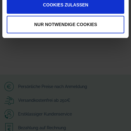
Herstellerinformationen (GPSR)
COOKIES ZULASSEN
Lechler GmbH
Ulmer Straße 128
72555 Metzingen
NUR NOTWENDIGE COOKIES
info@lechler.de
Persönliche Preise nach Anmeldung
Versandkostenfrei ab 250€
Erstklassiger Kundenservice
Bezahlung auf Rechnung