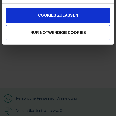
ZUR VERGLEICHSLISTE HINZUFÜGEN
COOKIES ZULASSEN
Herstellerinformationen (GPSR)
Lechler GmbH
NUR NOTWENDIGE COOKIES
Ulmer Straße 128
72555 Metzingen
info@lechler.de
Persönliche Preise nach Anmeldung
Versandkostenfrei ab 250€