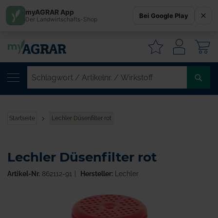
myAGRAR App
Bei Google Play
Der Landwirtschafts-Shop
W
SC
/
AR
/
Startseite
Lechler Düsenfilter rot
WI
Lechler Düsenfilter rot
Artikel-Nr.
862112-91
Hersteller:
Lechler
Zum
Ende