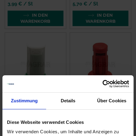
3,99 € / St
5,70 € / St
IN DEN
IN DEN
WARENKORB
WARENKORB
Agrotop
Agrotop Kugelventile
Zustimmung
Details
Über Cookies
Kugelventilfilter
blau, weiß
grün, schwarz
zzgl. MwSt.
zzgl. MwSt.
Diese Webseite verwendet Cookies
4,38 € / St
2,72 € / St
Wir verwenden Cookies, um Inhalte und Anzeigen zu