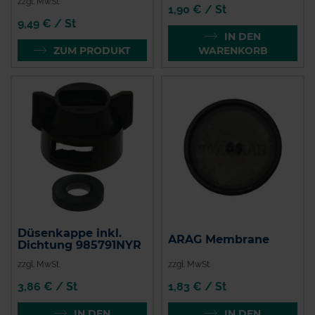
zzgl. MwSt.
1,90 € / St
9,49 € / St
IN DEN
ZUM PRODUKT
WARENKORB
Düsenkappe inkl.
ARAG Membrane
Dichtung 985791NYR
zzgl. MwSt.
zzgl. MwSt.
3,86 € / St
1,83 € / St
IN DEN
IN DEN