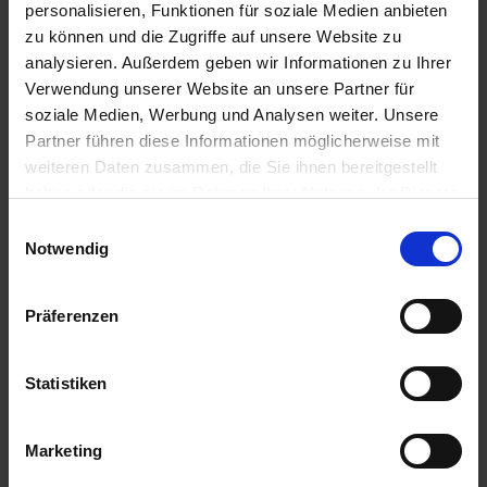
personalisieren, Funktionen für soziale Medien anbieten
IN DEN
IN DEN
WARENKORB
WARENKORB
zu können und die Zugriffe auf unsere Website zu
analysieren. Außerdem geben wir Informationen zu Ihrer
Verwendung unserer Website an unsere Partner für
soziale Medien, Werbung und Analysen weiter. Unsere
Anmelden für Ihren persönlichen Preis
Partner führen diese Informationen möglicherweise mit
weiteren Daten zusammen, die Sie ihnen bereitgestellt
2,00 €
/
St
haben oder die sie im Rahmen Ihrer Nutzung der Dienste
gesammelt haben.
Einwilligungsauswahl
Notwendig
2,00 €
pro 1 Stück
2,38 €
inkl. 19% MwSt.
,
zzgl. Versandkosten
Präferenzen
Auf Lager
Lieferung voraussichtlich
ab Mittwoch, 12. August 2026
Statistiken
Menge
QTY_CONTROL_DECREASE
QTY_CONTROL_INCR
Marketing
IN DEN WARENKORB