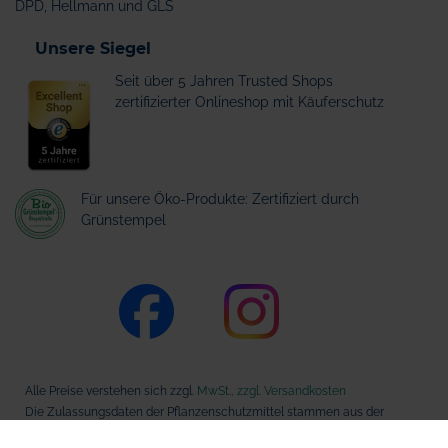
DPD, Hellmann und GLS
Unsere Siegel
Seit über 5 Jahren Trusted Shops
zertifizierter Onlineshop mit Käuferschutz
Für unsere Öko-Produkte: Zertifiziert durch
Grünstempel
Alle Preise verstehen sich zzgl.
MwSt., zzgl. Versandkosten
Die Zulassungsdaten der Pflanzenschutzmittel stammen aus der
Datenbank des Bundesamts für Verbraucherschutz und