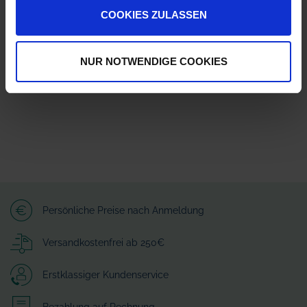
Herstellerinformationen (GPSR)
COOKIES ZULASSEN
Lechler GmbH
Ulmer Straße 128
72555 Metzingen
NUR NOTWENDIGE COOKIES
info@lechler.de
Persönliche Preise nach Anmeldung
Versandkostenfrei ab 250€
Erstklassiger Kundenservice
Bezahlung auf Rechnung