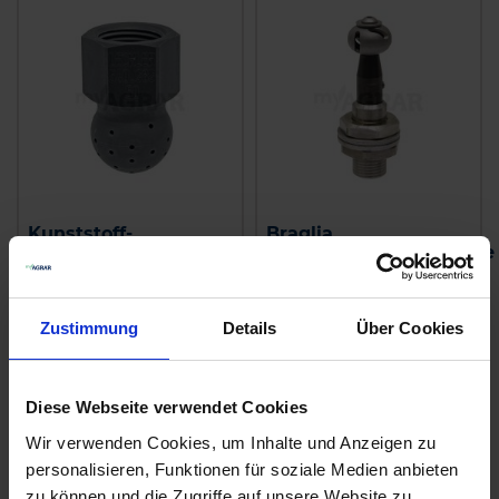
Kunststoff-
Braglia
Behälterreinigungsdüse
Behälterreinigungsdüse
zzgl. MwSt.
zzgl. MwSt.
50,66 € / St
77,02 € / St
Zustimmung
Details
Über Cookies
IN DEN
IN DEN
WARENKORB
WARENKORB
Diese Webseite verwendet Cookies
Wir verwenden Cookies, um Inhalte und Anzeigen zu
personalisieren, Funktionen für soziale Medien anbieten
Anmelden für Ihren persönlichen Preis
zu können und die Zugriffe auf unsere Website zu