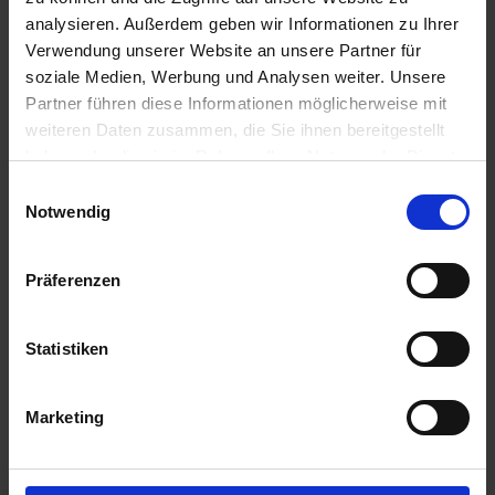
analysieren. Außerdem geben wir Informationen zu Ihrer
49,15 €
/
St
Verwendung unserer Website an unsere Partner für
soziale Medien, Werbung und Analysen weiter. Unsere
49,15 €
pro 1 Stück
Partner führen diese Informationen möglicherweise mit
weiteren Daten zusammen, die Sie ihnen bereitgestellt
58,49 €
inkl. 19% MwSt.
,
zzgl. Versandkosten
haben oder die sie im Rahmen Ihrer Nutzung der Dienste
gesammelt haben.
Auf Lager
Einwilligungsauswahl
Notwendig
Lieferung voraussichtlich
ab Mittwoch, 12. August 2026
Menge
Präferenzen
QTY_CONTROL_DECREASE
QTY_CONTROL_INCR
IN DEN WARENKORB
Statistiken
Jetzt 4 Ährenpunkte pro 1 Stück sichern.
Marketing
ZUR VERGLEICHSLISTE HINZUFÜGEN