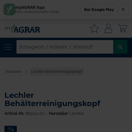
myAGRAR App
Bei Google Play
Der Landwirtschafts-Shop
W
SC
/
AR
/
Startseite
Lechler Behälterreinigungskopf
WI
Lechler
Behälterreinigungskopf
Artikel-Nr.
862112-63
Hersteller:
Lechler
Zum
4