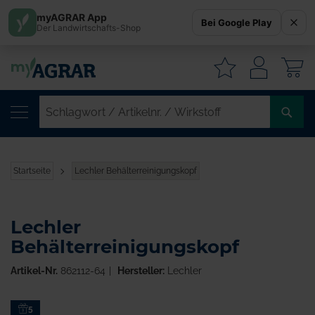
myAGRAR App
Bei Google Play
Der Landwirtschafts-Shop
W
SC
/
AR
/
Startseite
Lechler Behälterreinigungskopf
WI
Lechler
Behälterreinigungskopf
Artikel-Nr.
862112-64
Hersteller:
Lechler
Zum
5