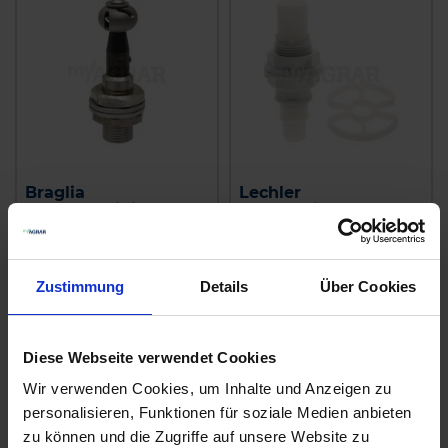
Braglia
Lechler
Behälterreinigungsdüse
Automatikkopf
zzgl. MwSt.
zzgl. MwSt.
77,02 € / St
39,57 € / St
Zustimmung
Details
Über Cookies
IN DEN
IN DEN
WARENKORB
WARENKORB
Diese Webseite verwendet Cookies
Wir verwenden Cookies, um Inhalte und Anzeigen zu
Anmelden für Ihren persönlichen Preis
personalisieren, Funktionen für soziale Medien anbieten
zu können und die Zugriffe auf unsere Website zu