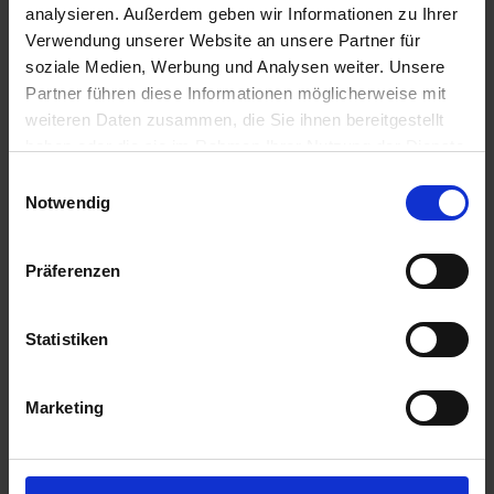
analysieren. Außerdem geben wir Informationen zu Ihrer
50,33 €
/
St
Verwendung unserer Website an unsere Partner für
soziale Medien, Werbung und Analysen weiter. Unsere
50,33 €
pro 1 Stück
Partner führen diese Informationen möglicherweise mit
59,89 €
inkl. 19% MwSt.
,
zzgl. Versandkosten
weiteren Daten zusammen, die Sie ihnen bereitgestellt
haben oder die sie im Rahmen Ihrer Nutzung der Dienste
Auf Lager
gesammelt haben.
Einwilligungsauswahl
Lieferung voraussichtlich
ab Dienstag, 11. August 2026
Notwendig
Menge
Präferenzen
QTY_CONTROL_DECREASE
QTY_CONTROL_INCR
IN DEN WARENKORB
Statistiken
Jetzt 5 Ährenpunkte pro 1 Stück sichern.
Marketing
ZUR VERGLEICHSLISTE HINZUFÜGEN
Herstellerinformationen (GPSR)