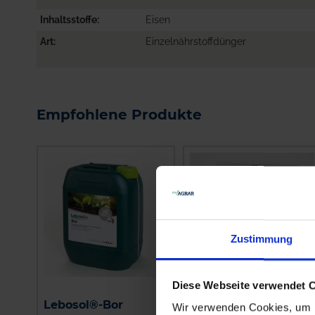
Inhaltsstoffe
Eisen
Art
Einzelnährstoffdünger
Empfohlene Produkte
Zustimmung
Diese Webseite verwendet 
Zitronensäure
Lebosol®-Bor
Wir verwenden Cookies, um I
Anhydrat