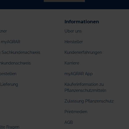
Informationen
tner
Über uns
ei myAGRAR
Hersteller
ng Sachkundenachweis
Kundenerfahrungen
hkundenachweis
Karriere
bestellen
myAGRAR App
Lieferung
Käuferinformation zu
Pflanzenschutzmitteln
Zulassung Pflanzenschutz
Printmedien
AGB
llte Fragen