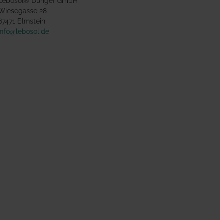
Lebosol® Dünger GmbH
Wiesegasse 28
67471 Elmstein
info@lebosol.de