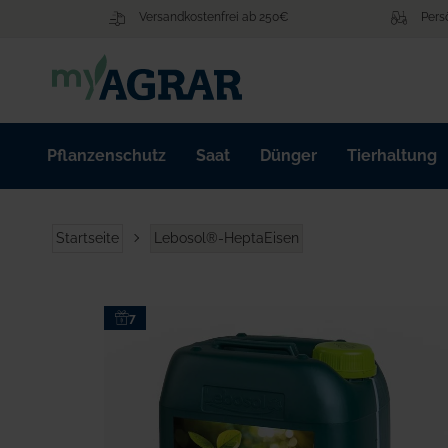
Zum
Versandkostenfrei ab 250€
Pers
Inhalt
springen
Pflanzenschutz
Saat
Dünger
Tierhaltung
Startseite
Lebosol®-HeptaEisen
Zum
7
Ende
der
Bildgalerie
springen