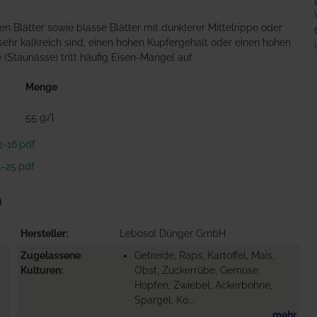
n Blätter sowie blasse Blätter mit dunklerer Mittelrippe oder
 sehr kalkreich sind, einen hohen Kupfergehalt oder einen hohen
Staunässe) tritt häufig Eisen-Mangel auf.
Menge
55 g/l
-16.pdf
1-25.pdf
n
Hersteller
Lebosol Dünger GmbH
Zugelassene
Getreide, Raps, Kartoffel, Mais,
Kulturen
Obst, Zuckerrübe, Gemüse,
Hopfen, Zwiebel, Ackerbohne,
Spargel, Ko...
mehr