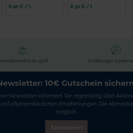
6,90 € / l
8,32 € / l
IN DEN
IN DEN
WARENKORB
WARENKORB
rsandkostenfrei ab 250€
Erstklassiger Kundense
Newsletter: 10€ Gutschein sichern
ser Newsletter informiert Sie regelmäßig über Aktion
und pflanzenbaulichen Empfehlungen. Die Abmeldung
möglich.
Abonnieren