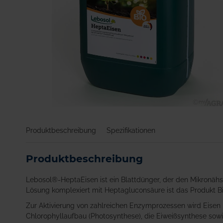
Zum
Anfang
Produktbeschreibung
Spezifikationen
der
Bildgalerie
springen
Produktbeschreibung
Lebosol®-HeptaEisen ist ein Blattdünger, der den Mikronähst
Lösung komplexiert mit Heptagluconsäure ist das Produkt Bio
Zur Aktivierung von zahlreichen Enzymprozessen wird Eisen in
Chlorophyllaufbau (Photosynthese), die Eiweißsynthese sowie