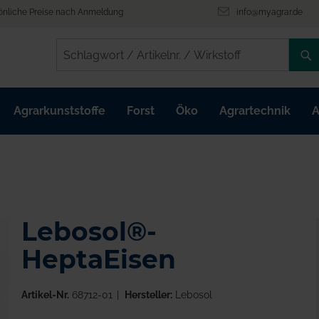
önliche Preise nach Anmeldung
info@myagrar.de
/
/
Agrarkunststoffe
Forst
Öko
Agrartechnik
A
Lebosol®-
HeptaEisen
Artikel-Nr.
68712-01
Hersteller:
Lebosol