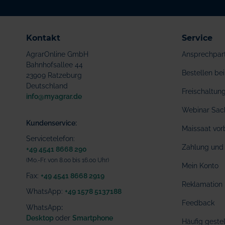
Kontakt
Service
AgrarOnline GmbH
Ansprechpar
Bahnhofsallee 44
Bestellen b
23909 Ratzeburg
Deutschland
Freischaltu
info@myagrar.de
Webinar Sac
Kundenservice:
Maissaat vor
Servicetelefon:
Zahlung und 
+49 4541 8668 290
(Mo.-Fr. von 8.00 bis 16.00 Uhr)
Mein Konto
Fax:
+49 4541 8668 2919
Reklamation
WhatsApp:
+49 1578 5137188
Feedback
WhatsApp
:
Desktop
oder
Smartphone
Häufig geste