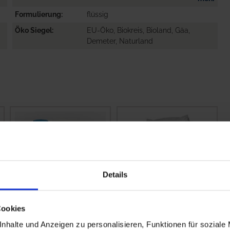
Formulierung
flüssig
Öko Siegel
EU-Öko, Biokreis, Bioland, Gäa,
Demeter, Naturland
Details
Cookies
Zink Pro SL
Epso Profitop
nhalte und Anzeigen zu personalisieren, Funktionen für soziale