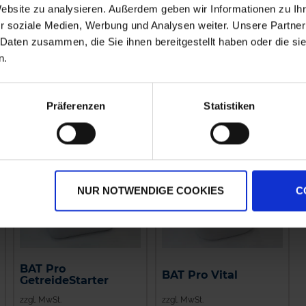
Website zu analysieren. Außerdem geben wir Informationen zu I
zzgl. MwSt.
zzgl. MwSt.
r soziale Medien, Werbung und Analysen weiter. Unsere Partner
4,09 € / l
1,53 € / kg
 Daten zusammen, die Sie ihnen bereitgestellt haben oder die s
n.
IN DEN
IN DEN
WARENKORB
WARENKORB
Präferenzen
Statistiken
NUR NOTWENDIGE COOKIES
C
BAT Pro
BAT Pro Vital
GetreideStarter
zzgl. MwSt.
zzgl. MwSt.