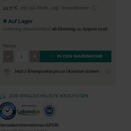
93,77 €
inkl. 19% MwSt.
,
zzgl. Versandkosten
Auf Lager
Lieferung voraussichtlich
ab Dienstag, 11. August 2026
Menge
QTY_CONTROL_DECREASE
QTY_CONTROL_INCREA
IN DEN WARENKORB
Jetzt 7 Ährenpunkte pro 10 l Kanister sichern.
ZUR VERGLEICHSLISTE HINZUFÜGEN
Herstellerinformationen (GPSR)