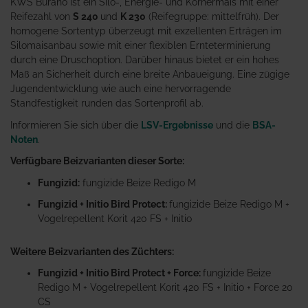
KWS Burano ist ein Silo-, Energie- und Körnermais mit einer
Reifezahl von
S 240
und
K 230
(Reifegruppe: mittelfrüh). Der
homogene Sortentyp überzeugt mit exzellenten Erträgen im
Silomaisanbau sowie mit einer flexiblen Ernteterminierung
durch eine Druschoption. Darüber hinaus bietet er ein hohes
Maß an Sicherheit durch eine breite Anbaueigung. Eine zügige
Jugendentwicklung wie auch eine hervorragende
Standfestigkeit runden das Sortenprofil ab.
Informieren Sie sich über die
LSV-Ergebnisse
und die
BSA-
Noten
.
Verfügbare Beizvarianten dieser Sorte:
Fungizid:
fungizide Beize Redigo M
Fungizid + Initio Bird Protect:
fungizide Beize Redigo M +
Vogelrepellent Korit 420 FS + Initio
Weitere Beizvarianten des Züchters:
Fungizid + Initio Bird Protect + Force:
fungizide Beize
Redigo M + Vogelrepellent Korit 420 FS + Initio + Force 20
CS