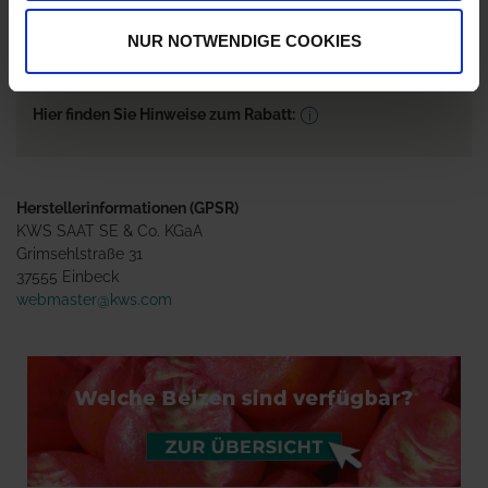
ab 8 Einheiten
2,00 %
NUR NOTWENDIGE COOKIES
ab 16 Einheiten
3,00 %
Hier finden Sie Hinweise zum Rabatt:
Herstellerinformationen (GPSR)
KWS SAAT SE & Co. KGaA
Grimsehlstraße 31
37555 Einbeck
webmaster@kws.com