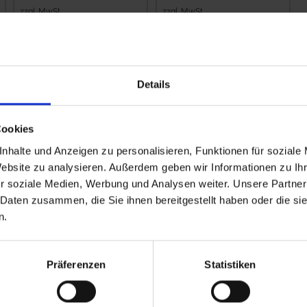
zzgl. MwSt.
zzgl. MwSt.
5,16 € / St
3,76 € / St
IN DEN
IN DEN
WARENKORB
WARENKORB
Details
Cookies
nhalte und Anzeigen zu personalisieren, Funktionen für soziale
Website zu analysieren. Außerdem geben wir Informationen zu I
r soziale Medien, Werbung und Analysen weiter. Unsere Partner
 Daten zusammen, die Sie ihnen bereitgestellt haben oder die s
n.
Präferenzen
Statistiken
Kverneland
GRANIT
Filterhahn kpl.
Spritzenschlauch
Innen-Ø 8 mm