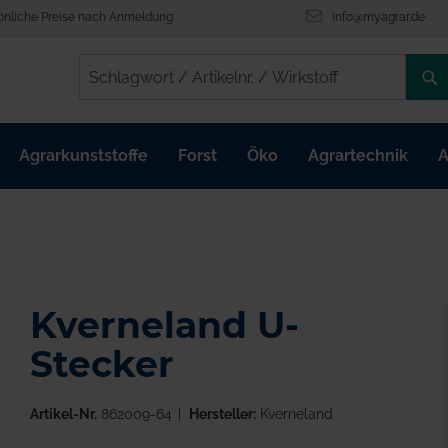
önliche Preise nach Anmeldung
info@myagrar.de
/
/
Agrarkunststoffe
Forst
Öko
Agrartechnik
A
Kverneland U-
Stecker
Artikel-Nr.
862009-64
Hersteller:
Kverneland