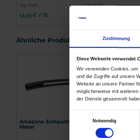
zzgl. MwSt.
zzgl. MwSt.
13,53 € / St
4,70 € / St
IN DEN
IN DEN
WARENKORB
WARENKORB
Zustimmung
Ähnliche Produkte
Diese Webseite verwendet 
Wir verwenden Cookies, um I
und die Zugriffe auf unsere 
Website an unsere Partner fü
möglicherweise mit weiteren
der Dienste gesammelt habe
Einwilligungsauswahl
Notwendig
Amazone Schlauch, 1
Amazone
Meter
Alternativhahn
7206300