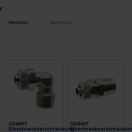
r
Hersteller
Kverneland
GRANIT
GRANIT
Einschraubverschraubung
Einschraubverschraubu