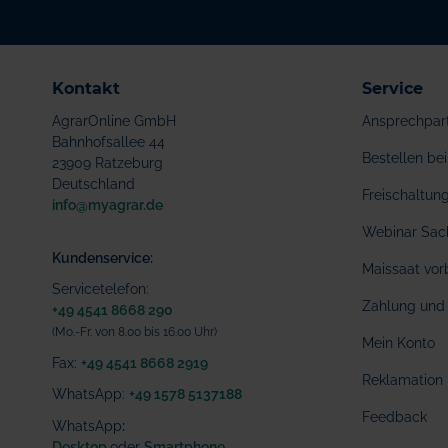
Kontakt
Service
AgrarOnline GmbH
Ansprechpar
Bahnhofsallee 44
Bestellen b
23909 Ratzeburg
Deutschland
Freischaltu
info@myagrar.de
Webinar Sac
Kundenservice:
Maissaat vor
Servicetelefon:
Zahlung und 
+49 4541 8668 290
(Mo.-Fr. von 8.00 bis 16.00 Uhr)
Mein Konto
Fax:
+49 4541 8668 2919
Reklamation
WhatsApp:
+49 1578 5137188
Feedback
WhatsApp
:
Desktop
oder
Smartphone