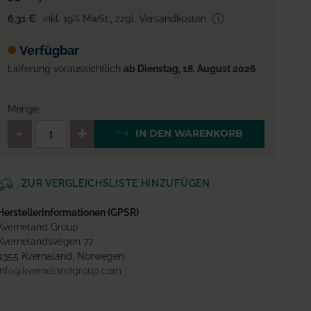
6,31 €
inkl. 19% MwSt.
,
zzgl. Versandkosten
Verfügbar
Lieferung voraussichtlich
ab Dienstag, 18. August 2026
Menge
QTY_CONTROL_DECREASE
QTY_CONTROL_INCREA
IN DEN WARENKORB
ZUR VERGLEICHSLISTE HINZUFÜGEN
Herstellerinformationen (GPSR)
Kverneland Group
Kvernelandsvegen 77
4355 Kvernaland, Norwegen
info@kvernelandgroup.com