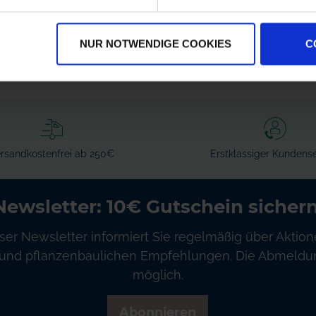
zzgl. MwSt.
zzgl. MwSt.
384,94 € / St
4,51 € / St
NUR NOTWENDIGE COOKIES
C
IN DEN
IN DEN
WARENKORB
WARENKORB
rsandkostenfrei ab 250€
Erstklassiger Kundense
Newsletter: 10€ Gutschein sichern
ser Newsletter informiert Sie regelmäßig über Aktion
und pflanzenbaulichen Empfehlungen. Die Abmeldung
möglich.
Abonnieren