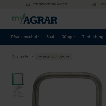
Zum
Versandkostenfrei ab 250€
Pers
Inhalt
springen
Pflanzenschutz
Saat
Dünger
Tierhaltung
Startseite
Kverneland U-Stecker
Zum
Ende
der
Bildgalerie
springen