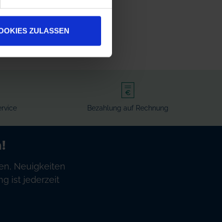
OOKIES ZULASSEN
rvice
Bezahlung auf Rechnung
!
en, Neuigkeiten
 ist jederzeit