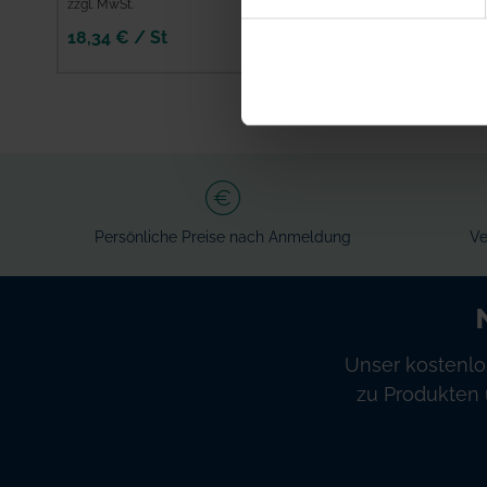
zzgl. MwSt.
zzgl. MwSt.
18,34 € / St
136,55 € / St
IN DEN
IN DEN
WARENKORB
WARENKORB
Persönliche Preise nach Anmeldung
Ve
Unser kostenlo
zu Produkten 