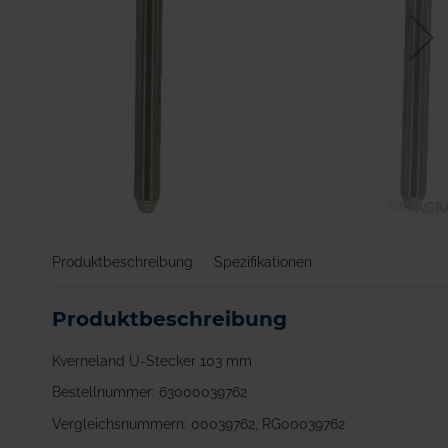
Zum
Anfang
Produktbeschreibung
Spezifikationen
der
Bildgalerie
springen
Produktbeschreibung
Kverneland U-Stecker 103 mm
Bestellnummer: 63000039762
Vergleichsnummern: 00039762, RG00039762