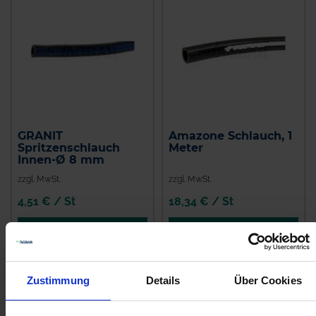
GRANIT
Amazone Schlauch, 1
Spritzenschlauch
Meter
Innen-Ø 8 mm
zzgl. MwSt.
zzgl. MwSt.
4,51 € / St
18,34 € / St
IN DEN
IN DEN
WARENKORB
WARENKORB
Zustimmung
Details
Über Cookies
Anmelden für Ihren persönlichen Preis