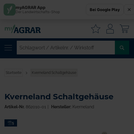
myAGRAR App
Bei Google Play
Der Landwirtschafts-Shop
W
SC
/
AR
/
Startseite
Kverneland Schaltgehäuse
WI
Kverneland Schaltgehäuse
Artikel-Nr.
862010-01
Hersteller:
Kverneland
Zum
5
Ende