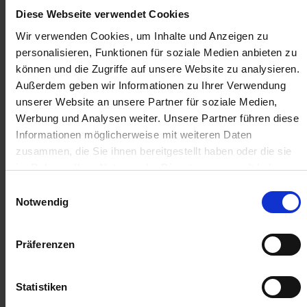
Diese Webseite verwendet Cookies
52,09 €
/
St
Wir verwenden Cookies, um Inhalte und Anzeigen zu
personalisieren, Funktionen für soziale Medien anbieten zu
52,09 €
pro 1 Stück
können und die Zugriffe auf unsere Website zu analysieren.
61,99 €
inkl. 19% MwSt.
,
zzgl. Versandkosten
Außerdem geben wir Informationen zu Ihrer Verwendung
unserer Website an unsere Partner für soziale Medien,
Auf Lager
Werbung und Analysen weiter. Unsere Partner führen diese
Lieferung voraussichtlich
ab Donnerstag, 13. August 2026
Informationen möglicherweise mit weiteren Daten
zusammen, die Sie ihnen bereitgestellt haben oder die sie
im Rahmen Ihrer Nutzung der Dienste gesammelt haben.
Menge
QTY_CONTROL_DECREASE
QTY_CONTROL_INCR
Einwilligungsauswahl
IN DEN WARENKORB
Notwendig
Jetzt 5 Ährenpunkte pro 1 Stück sichern.
Präferenzen
ZUR VERGLEICHSLISTE HINZUFÜGEN
Statistiken