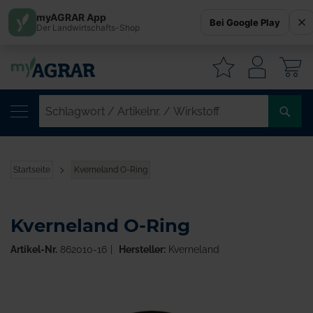
myAGRAR App
Bei Google Play
Der Landwirtschafts-Shop
W
SC
/
AR
/
Startseite
Kverneland O-Ring
WI
Kverneland O-Ring
Artikel-Nr.
862010-16
Hersteller:
Kverneland
Zum
Ende