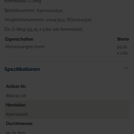
Kverneland O-Ring
Bestellnummer: 63000047512
Vergleichsnummern: 00047512, RG00047512
Ein O-Ring (55,25 x 2,62) von Kverneland.
Eigenschaften
Werte
Abmessungen (mm)
55,25
x 2,62
Spezifikationen
Artikel-Nr.
862010-16
Hersteller
Kverneland
Durchmesser
55,25 mm