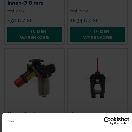
Innen-Ø 8 mm
zzgl. MwSt.
zzgl. MwSt.
4,51 € / St
18,34 € / St
IN DEN
IN DEN
WARENKORB
WARENKORB
Kverneland
Amazone
Filterhahn kpl.
Alternativhahn
7206300