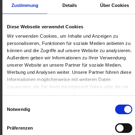
zzgl. MwSt.
zzgl. MwSt.
Zustimmung
Details
Über Cookies
384,94 € / St
136,55 € / St
IN DEN
IN DEN
Diese Webseite verwendet Cookies
WARENKORB
WARENKORB
Wir verwenden Cookies, um Inhalte und Anzeigen zu
personalisieren, Funktionen für soziale Medien anbieten zu
können und die Zugriffe auf unsere Website zu analysieren.
Anmelden für Ihren persönlichen Preis
Außerdem geben wir Informationen zu Ihrer Verwendung
unserer Website an unsere Partner für soziale Medien,
5,25 €
/
St
Werbung und Analysen weiter. Unsere Partner führen diese
Informationen möglicherweise mit weiteren Daten
5,25 €
pro 1 Stück
zusammen, die Sie ihnen bereitgestellt haben oder die sie
im Rahmen Ihrer Nutzung der Dienste gesammelt haben.
6,25 €
inkl. 19% MwSt.
,
zzgl. Versandkosten
Einwilligungsauswahl
Auf Lager
Notwendig
Lieferung voraussichtlich
ab Freitag, 14. August 2026
Präferenzen
Menge