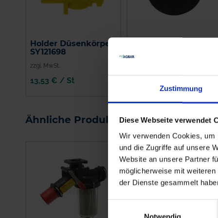
Holder Düsenkörper
Holder Membrane
SY121698
SY025419
zzgl. MwSt.
zzgl. MwSt.
13,53 € / St
4,70 € / St
Zustimmung
IN DEN
IN DEN
WARENKORB
WARENKORB
Ähnliche Produkte
Diese Webseite verwendet 
Wir verwenden Cookies, um I
und die Zugriffe auf unsere 
Website an unsere Partner fü
möglicherweise mit weiteren
der Dienste gesammelt habe
Einwilligungsauswahl
Notwendig