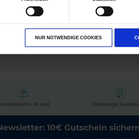
GRANIT
Amazone Schlauch, 1
Spritzenschlauch
Meter
Innen-Ø 8 mm
NUR NOTWENDIGE COOKIES
C
zzgl. MwSt.
zzgl. MwSt.
4,51 € / St
18,34 € / St
IN DEN
IN DEN
WARENKORB
WARENKORB
rsandkostenfrei ab 250€
Erstklassiger Kundense
Newsletter: 10€ Gutschein sichern