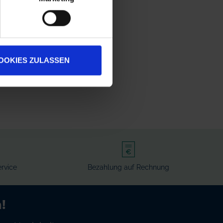
OOKIES ZULASSEN
rvice
Bezahlung auf Rechnung
!