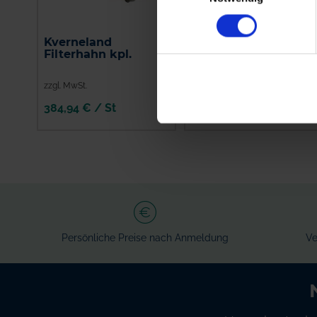
Kverneland
Amazone
Filterhahn kpl.
Alternativhahn
7206300
zzgl. MwSt.
zzgl. MwSt.
384,94 € / St
136,55 € / St
IN DEN
IN DEN
WARENKORB
WARENKORB
Persönliche Preise nach Anmeldung
Ve