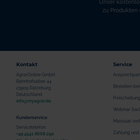
Unser kostenlo
zu Produkten 
Kontakt
Service
AgrarOnline GmbH
Ansprechpar
Bahnhofsallee 44
Bestellen b
23909 Ratzeburg
Deutschland
Freischaltu
info@myagrar.de
Webinar Sac
Kundenservice:
Maissaat vor
Servicetelefon:
Zahlung und 
+49 4541 8668 290