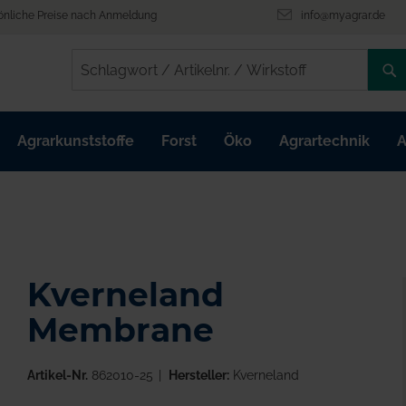
önliche Preise nach Anmeldung
info@myagrar.de
/
/
Agrarkunststoffe
Forst
Öko
Agrartechnik
A
Kverneland
Membrane
Artikel-Nr.
862010-25
Hersteller:
Kverneland