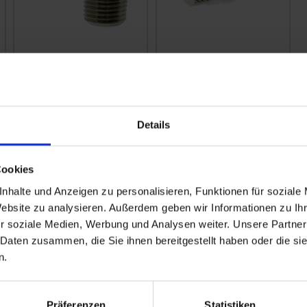
GRANIT
GRANIT
Einschraubverschraubung
Einschraubverschraubu
zzgl. MwSt.
zzgl. MwSt.
5,16 € / St
3,76 € / St
Details
IN DEN
IN DEN
WARENKORB
WARENKORB
Cookies
nhalte und Anzeigen zu personalisieren, Funktionen für soziale
Website zu analysieren. Außerdem geben wir Informationen zu I
r soziale Medien, Werbung und Analysen weiter. Unsere Partner
 Daten zusammen, die Sie ihnen bereitgestellt haben oder die s
n.
Präferenzen
Statistiken