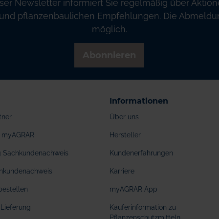
ser Newsletter informiert Sie regelmäßig über Aktion
und pflanzenbaulichen Empfehlungen. Die Abmeldung
möglich.
Abonnieren
Informationen
tner
Über uns
ei myAGRAR
Hersteller
ng Sachkundenachweis
Kundenerfahrungen
hkundenachweis
Karriere
bestellen
myAGRAR App
Lieferung
Käuferinformation zu
Pflanzenschutzmitteln