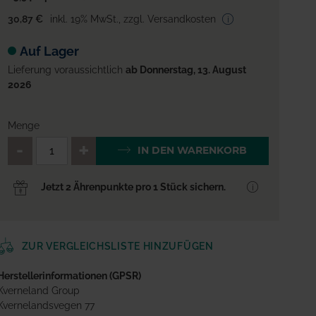
30,87 €
inkl. 19% MwSt.
,
zzgl. Versandkosten
Auf Lager
Lieferung voraussichtlich
ab Donnerstag, 13. August
2026
Menge
QTY_CONTROL_DECREASE
QTY_CONTROL_INCREA
IN DEN WARENKORB
Jetzt 2 Ährenpunkte pro 1 Stück sichern.
ZUR VERGLEICHSLISTE HINZUFÜGEN
Herstellerinformationen (GPSR)
Kverneland Group
Kvernelandsvegen 77