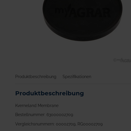
Zum
Anfang
Produktbeschreibung
Spezifikationen
der
Bildgalerie
springen
Produktbeschreibung
Kverneland Membrane
Bestellnummer: 63000002709
Vergleichsnummern: 00002709, RG00002709