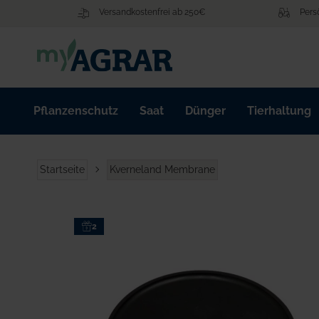
Zum
Versandkostenfrei ab 250€
Pers
Inhalt
springen
Pflanzenschutz
Saat
Dünger
Tierhaltung
Startseite
Kverneland Membrane
Zum
2
Ende
der
Bildgalerie
springen