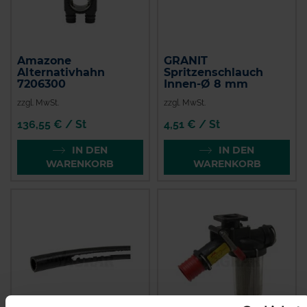
Amazone
GRANIT
Alternativhahn
Spritzenschlauch
7206300
Innen-Ø 8 mm
zzgl. MwSt.
zzgl. MwSt.
136,55 € / St
4,51 € / St
IN DEN
IN DEN
WARENKORB
WARENKORB