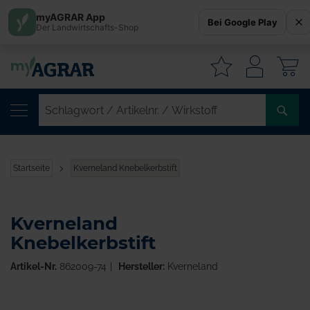
myAGRAR App
Bei Google Play
Der Landwirtschafts-Shop
W
SC
/
AR
/
Startseite
Kverneland Knebelkerbstift
WI
Kverneland
Knebelkerbstift
Artikel-Nr.
862009-74
Hersteller:
Kverneland
Zum