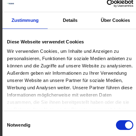
Amazone Schlauch, 1
Kverneland
Zustimmung
Details
Über Cookies
Meter
Filterhahn kpl.
zzgl. MwSt.
zzgl. MwSt.
18,34 € / St
384,94 € / St
Diese Webseite verwendet Cookies
IN DEN
IN DEN
Wir verwenden Cookies, um Inhalte und Anzeigen zu
WARENKORB
WARENKORB
personalisieren, Funktionen für soziale Medien anbieten zu
können und die Zugriffe auf unsere Website zu analysieren.
Außerdem geben wir Informationen zu Ihrer Verwendung
unserer Website an unsere Partner für soziale Medien,
Anmelden für Ihren persönlichen Preis
Werbung und Analysen weiter. Unsere Partner führen diese
Informationen möglicherweise mit weiteren Daten
4,09 €
/
St
zusammen, die Sie ihnen bereitgestellt haben oder die sie
im Rahmen Ihrer Nutzung der Dienste gesammelt haben.
4,09 €
pro 1 Stück
Einwilligungsauswahl
Notwendig
4,87 €
inkl. 19% MwSt.
,
zzgl. Versandkosten