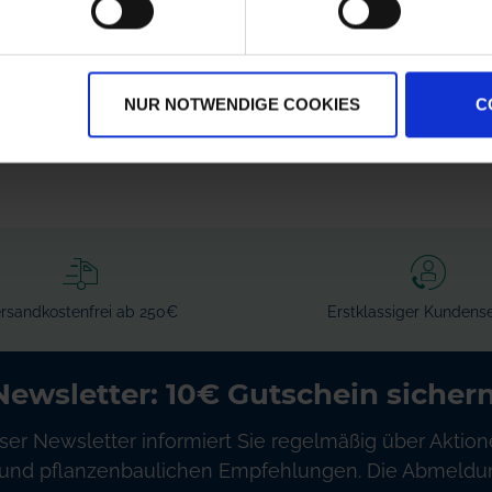
GRANIT
Kverneland
Spritzenschlauch
Filterhahn kpl.
Innen-Ø 8 mm
zzgl. MwSt.
zzgl. MwSt.
NUR NOTWENDIGE COOKIES
C
4,51 € / St
384,94 € / St
IN DEN
IN DEN
WARENKORB
WARENKORB
rsandkostenfrei ab 250€
Erstklassiger Kundense
Newsletter: 10€ Gutschein sichern
ser Newsletter informiert Sie regelmäßig über Aktion
und pflanzenbaulichen Empfehlungen. Die Abmeldung