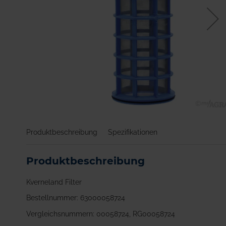
Zum
Anfang
Produktbeschreibung
Spezifikationen
der
Bildgalerie
springen
Produktbeschreibung
Kverneland Filter
Bestellnummer: 63000058724
Vergleichsnummern: 00058724, RG00058724