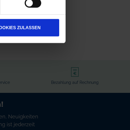
OOKIES ZULASSEN
rvice
Bezahlung auf Rechnung
!
en, Neuigkeiten
 ist jederzeit