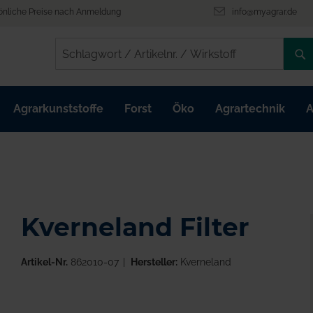
önliche Preise nach Anmeldung
info@myagrar.de
/
/
Agrarkunststoffe
Forst
Öko
Agrartechnik
A
Kverneland Filter
Artikel-Nr.
862010-07
Hersteller:
Kverneland