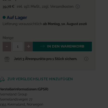
39,78 €
inkl. 19% MwSt.
,
zzgl. Versandkosten
Auf Lager
Lieferung voraussichtlich
ab Montag, 10. August 2026
Menge
QTY_CONTROL_DECREASE
QTY_CONTROL_INCREA
IN DEN WARENKORB
Jetzt 3 Ährenpunkte pro 1 Stück sichern.
ZUR VERGLEICHSLISTE HINZUFÜGEN
Herstellerinformationen (GPSR)
Kverneland Group
Kvernelandsvegen 77
4355 Kvernaland, Norwegen