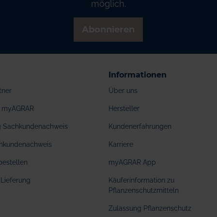
möglich.
Abonnieren
Informationen
tner
Über uns
ei myAGRAR
Hersteller
ng Sachkundenachweis
Kundenerfahrungen
hkundenachweis
Karriere
bestellen
myAGRAR App
Lieferung
Käuferinformation zu
Pflanzenschutzmitteln
Zulassung Pflanzenschutz