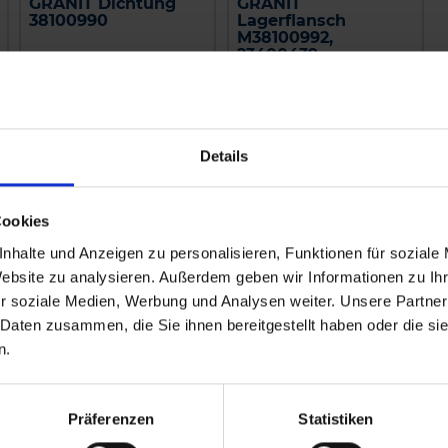
GRANIT Dichtung
GRANIT
38100990
Lagerflansch
M38100992,
23400439
zzgl. MwSt.
zzgl. MwSt.
11,51 € / St
59,30 € / St
IN DEN
IN DEN
Details
WARENKORB
WARENKORB
Cookies
nhalte und Anzeigen zu personalisieren, Funktionen für soziale
Website zu analysieren. Außerdem geben wir Informationen zu I
r soziale Medien, Werbung und Analysen weiter. Unsere Partner
 Daten zusammen, die Sie ihnen bereitgestellt haben oder die s
n.
Präferenzen
Statistiken