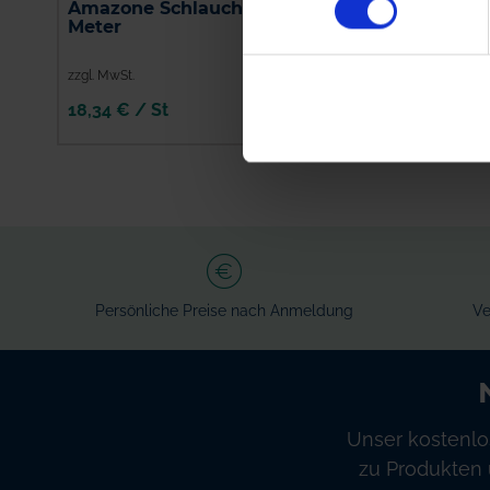
Amazone Schlauch, 1
Amazone
Meter
Alternativhahn
7206300
zzgl. MwSt.
zzgl. MwSt.
18,34 € / St
136,55 € / St
IN DEN
IN DEN
WARENKORB
WARENKORB
Persönliche Preise nach Anmeldung
Ve
Unser kostenlo
zu Produkten 