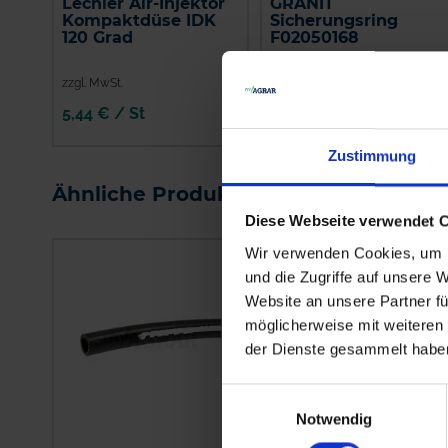
Lechler Air-Injektor
GRANIT
Kompaktdüse IDK
Sicherungsring
120 Grad
F02050168
zzgl. MwSt.
zzgl. MwSt.
5,44 € / St
2,86 € / St
IN DEN
Zustimmung
WARENKORB
Ähnliche Produkte
Diese Webseite verwendet 
Wir verwenden Cookies, um I
und die Zugriffe auf unsere 
Website an unsere Partner fü
möglicherweise mit weiteren
der Dienste gesammelt habe
Einwilligungsauswahl
Notwendig