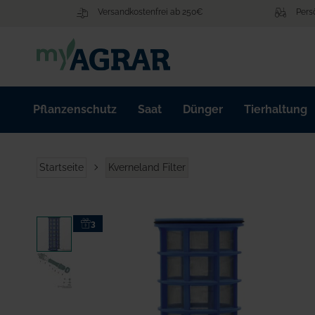
Zum
Versandkostenfrei ab 250€
Pers
Inhalt
springen
Pflanzenschutz
Saat
Dünger
Tierhaltung
Startseite
Kverneland Filter
Zum
3
Ende
der
Bildgalerie
springen