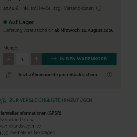
25,56 €
inkl. 19% MwSt.
,
zzgl. Versandkosten
Auf Lager
Lieferung voraussichtlich
ab Mittwoch, 12. August 2026
Menge
QTY_CONTROL_DECREASE
QTY_CONTROL_INCREA
IN DEN WARENKORB
Jetzt 2 Ährenpunkte pro 1 Stück sichern.
ZUR VERGLEICHSLISTE HINZUFÜGEN
Herstellerinformationen (GPSR)
Kverneland Group
Kvernelandsvegen 77
4355 Kvernaland, Norwegen