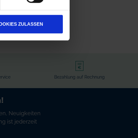
OOKIES ZULASSEN
rvice
Bezahlung auf Rechnung
!
en, Neuigkeiten
 ist jederzeit