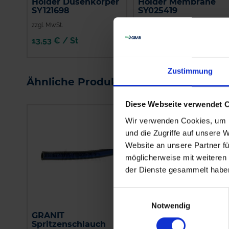
Holder Düsenkörper
Holder Membrane
SY121698
SY025419
zzgl. MwSt.
zzgl. MwSt.
13,53 € / St
4,70 € / St
IN DEN
IN DEN
WARENKORB
WARENKORB
Zustimmung
Ähnliche Produkte
Diese Webseite verwendet 
Wir verwenden Cookies, um I
und die Zugriffe auf unsere 
Website an unsere Partner fü
möglicherweise mit weiteren
der Dienste gesammelt habe
Einwilligungsauswahl
Notwendig
GRANIT
Amazone Schlauch, 1
Spritzenschlauch
Meter