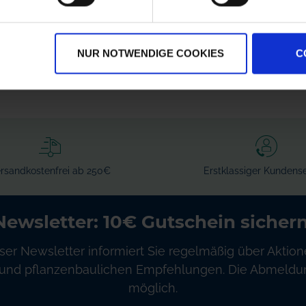
7206300
zzgl. MwSt.
zzgl. MwSt.
136,55 € / St
384,94 € / St
NUR NOTWENDIGE COOKIES
C
IN DEN
IN DEN
WARENKORB
WARENKORB
rsandkostenfrei ab 250€
Erstklassiger Kundense
Newsletter: 10€ Gutschein sichern
ser Newsletter informiert Sie regelmäßig über Aktion
und pflanzenbaulichen Empfehlungen. Die Abmeldung
möglich.