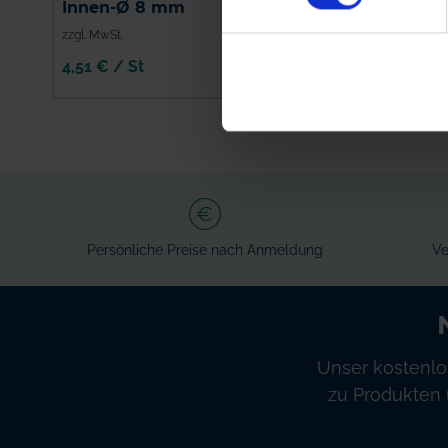
Innen-Ø 8 mm
zzgl. MwSt.
zzgl. MwSt.
4,51 € / St
18,34 € / St
IN DEN
IN DEN
WARENKORB
WARENKORB
Persönliche Preise nach Anmeldung
Ve
Unser kostenlo
zu Produkten 