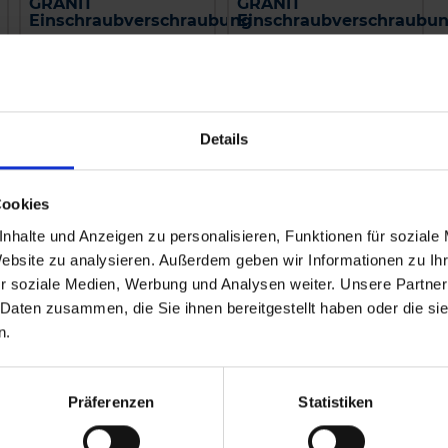
GRANIT
GRANIT
Einschraubverschraubung
Einschraubverschraubu
zzgl. MwSt.
zzgl. MwSt.
5,16 € / St
3,76 € / St
IN DEN
IN DEN
WARENKORB
WARENKORB
Details
Cookies
nhalte und Anzeigen zu personalisieren, Funktionen für soziale
Website zu analysieren. Außerdem geben wir Informationen zu I
r soziale Medien, Werbung und Analysen weiter. Unsere Partner
 Daten zusammen, die Sie ihnen bereitgestellt haben oder die s
n.
Präferenzen
Statistiken
Amazone
Kverneland
Alternativhahn
Filterhahn kpl.