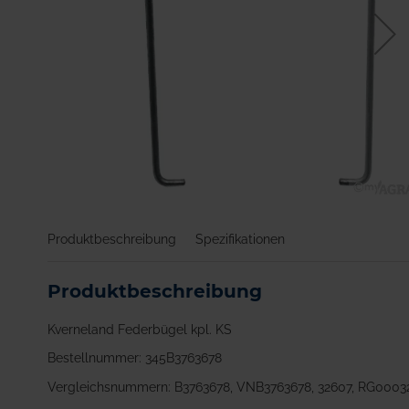
Zum
Anfang
Produktbeschreibung
Spezifikationen
der
Bildgalerie
springen
Produktbeschreibung
Kverneland Federbügel kpl. KS
Bestellnummer: 345B3763678
Vergleichsnummern: B3763678, VNB3763678, 32607, RG0003