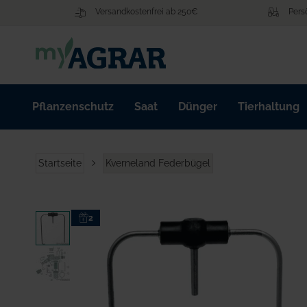
Zum
Versandkostenfrei ab 250€
Pers
Inhalt
springen
Pflanzenschutz
Saat
Dünger
Tierhaltung
Startseite
Kverneland Federbügel
Zum
2
Ende
der
Bildgalerie
springen