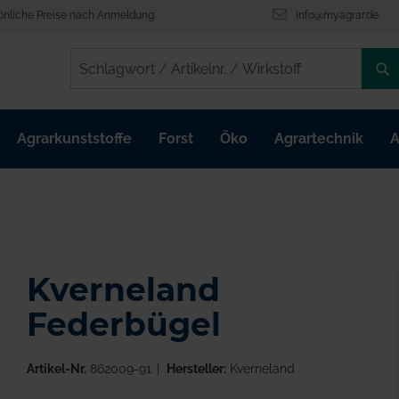
önliche Preise nach Anmeldung
info@myagrar.de
/
/
Agrarkunststoffe
Forst
Öko
Agrartechnik
A
Kverneland
Federbügel
Artikel-Nr.
862009-91
Hersteller:
Kverneland