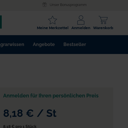
Unser Bonusprogramm
SCHLAGWORT
Meine Merkzettel
Anmelden
Warenkorb
ARTIKELNR.
grarwissen
Angebote
Bestseller
WIRKSTOFF
Anmelden für Ihren persönlichen Preis
8,18 €
/
St
8,18 €
pro 1 Stück