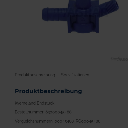
Zum
Anfang
Produktbeschreibung
Spezifikationen
der
Bildgalerie
springen
Produktbeschreibung
Kverneland Endstück
Bestellnummer: 63000045488
Vergleichsnummern: 00045488, RG00045488