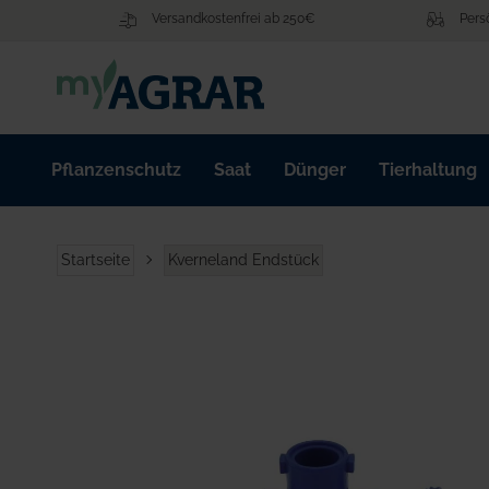
Zum
Versandkostenfrei ab 250€
Pers
Inhalt
springen
Pflanzenschutz
Saat
Dünger
Tierhaltung
Startseite
Kverneland Endstück
Zum
Ende
der
Bildgalerie
springen