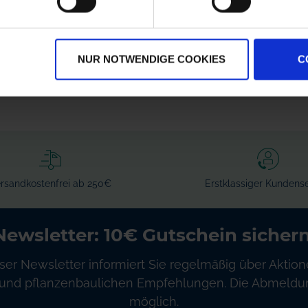
Alternativhahn
Spritzenschlauch
7206300
Innen-Ø 8 mm
zzgl. MwSt.
zzgl. MwSt.
136,55 € / St
4,51 € / St
NUR NOTWENDIGE COOKIES
C
IN DEN
IN DEN
WARENKORB
WARENKORB
rsandkostenfrei ab 250€
Erstklassiger Kundense
Newsletter: 10€ Gutschein sichern
ser Newsletter informiert Sie regelmäßig über Aktion
und pflanzenbaulichen Empfehlungen. Die Abmeldung
möglich.