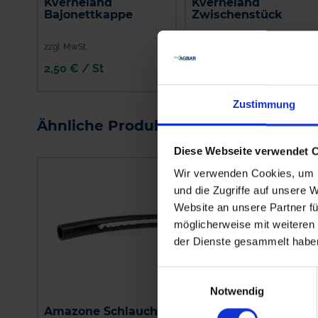
Kverneland
Kverneland
Bajonettkappe
Zwischenstück
zzgl. MwSt.
zzgl. MwSt.
2,50 € / St
17,43 € / St
IN DEN
IN DEN
Zustimmung
WARENKORB
WARENKORB
Ähnliche Produkte
Diese Webseite verwendet 
Wir verwenden Cookies, um I
und die Zugriffe auf unsere 
Website an unsere Partner fü
möglicherweise mit weiteren
der Dienste gesammelt habe
Einwilligungsauswahl
Notwendig
Amazone Schlauch, 1
Kverneland