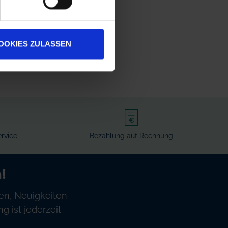
OOKIES ZULASSEN
rvice
Bezahlung auf Rechnung
!
en, Neuigkeiten
 ist jederzeit