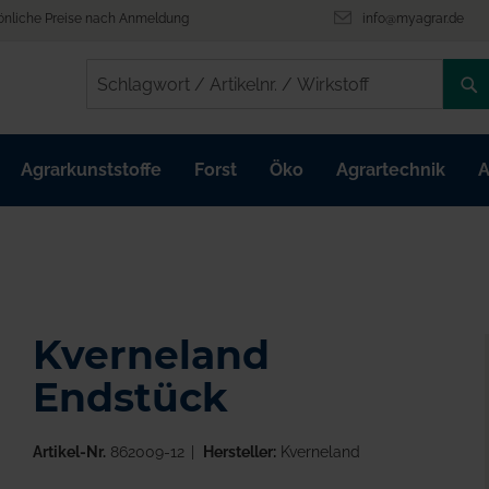
önliche Preise nach Anmeldung
info@myagrar.de
/
/
Agrarkunststoffe
Forst
Öko
Agrartechnik
A
Kverneland
Endstück
Artikel-Nr.
862009-12
Hersteller:
Kverneland