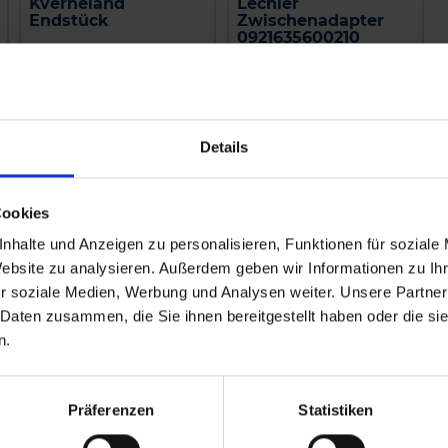
Kverneland
Lechler
Endstück
Zwischenadapter
0921635600210
zzgl. MwSt.
zzgl. MwSt.
19,84 € / St
10,10 € / St
IN DEN
IN DEN
Details
WARENKORB
WARENKORB
Cookies
nhalte und Anzeigen zu personalisieren, Funktionen für soziale
Website zu analysieren. Außerdem geben wir Informationen zu I
r soziale Medien, Werbung und Analysen weiter. Unsere Partner
 Daten zusammen, die Sie ihnen bereitgestellt haben oder die s
n.
Präferenzen
Statistiken
Amazone
GRANIT