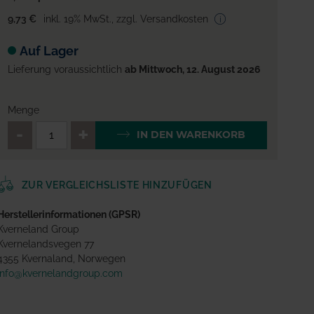
9,73 €
inkl. 19% MwSt.
,
zzgl. Versandkosten
Auf Lager
Lieferung voraussichtlich
ab Mittwoch, 12. August 2026
Menge
QTY_CONTROL_DECREASE
QTY_CONTROL_INCREA
IN DEN WARENKORB
ZUR VERGLEICHSLISTE HINZUFÜGEN
Herstellerinformationen (GPSR)
Kverneland Group
Kvernelandsvegen 77
4355 Kvernaland, Norwegen
info@kvernelandgroup.com