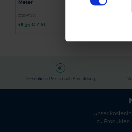
Meter
Filterhahn kpl.
zzgl. MwSt.
zzgl. MwSt.
18,34 € / St
384,94 € / St
IN DEN
IN DEN
WARENKORB
WARENKORB
Persönliche Preise nach Anmeldung
Ve
Unser kostenlo
zu Produkten 