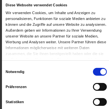
Diese Webseite verwendet Cookies
55,65 €
/
St
Wir verwenden Cookies, um Inhalte und Anzeigen zu
personalisieren, Funktionen für soziale Medien anbieten zu
55,65 €
pro 1 Stück
können und die Zugriffe auf unsere Website zu analysieren.
66,22 €
inkl. 19% MwSt.
,
zzgl. Versandkosten
Außerdem geben wir Informationen zu Ihrer Verwendung
unserer Website an unsere Partner für soziale Medien,
Verfügbar
Werbung und Analysen weiter. Unsere Partner führen diese
Lieferung voraussichtlich
ab Mittwoch, 19. August 2026
Informationen möglicherweise mit weiteren Daten
zusammen, die Sie ihnen bereitgestellt haben oder die sie
im Rahmen Ihrer Nutzung der Dienste gesammelt haben.
Menge
QTY_CONTROL_DECREASE
QTY_CONTROL_INCR
Einwilligungsauswahl
IN DEN WARENKORB
Notwendig
Jetzt 5 Ährenpunkte pro 1 Stück sichern.
Präferenzen
ZUR VERGLEICHSLISTE HINZUFÜGEN
Statistiken