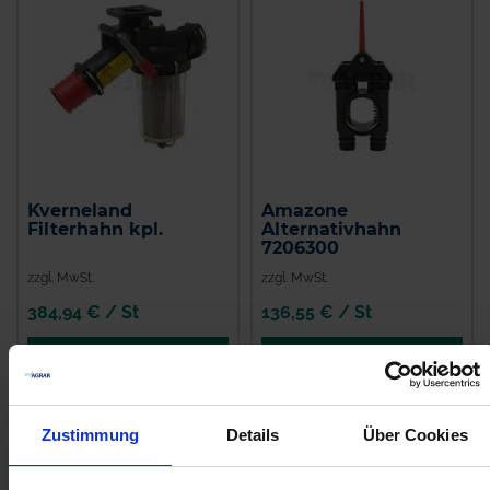
Kverneland
Amazone
Filterhahn kpl.
Alternativhahn
7206300
zzgl. MwSt.
zzgl. MwSt.
384,94 € / St
136,55 € / St
IN DEN
IN DEN
WARENKORB
WARENKORB
Zustimmung
Details
Über Cookies
Anmelden für Ihren persönlichen Preis