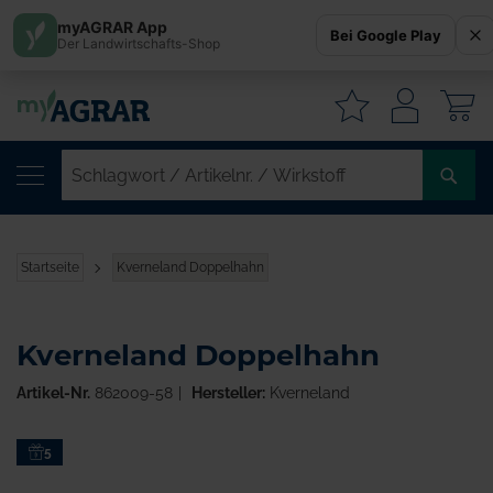
myAGRAR App
Bei Google Play
Der Landwirtschafts-Shop
W
SC
/
AR
/
Startseite
Kverneland Doppelhahn
WI
Kverneland Doppelhahn
Artikel-Nr.
862009-58
Hersteller:
Kverneland
Zum
5
Ende