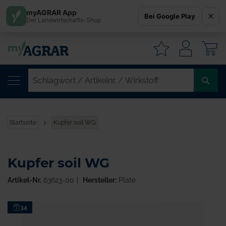
myAGRAR App
Bei Google Play
Der Landwirtschafts-Shop
W
SC
/
AR
/
Startseite
Kupfer soil WG
WI
Kupfer soil WG
Artikel-Nr.
63623-00
Hersteller:
Plate
Zum
34
Ende