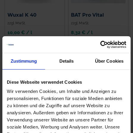
Wuxal K 40
BAT Pro Vital
zzgl. MwSt.
zzgl. MwSt.
10,00 € / l
8,32 € / l
IN DEN
IN DEN
WARENKORB
WARENKORB
Zustimmung
Details
Über Cookies
Diese Webseite verwendet Cookies
Wir verwenden Cookies, um Inhalte und Anzeigen zu
personalisieren, Funktionen für soziale Medien anbieten
zu können und die Zugriffe auf unsere Website zu
analysieren. Außerdem geben wir Informationen zu Ihrer
Verwendung unserer Website an unsere Partner für
BAT Pro
BAT Pro Phosphor
soziale Medien, Werbung und Analysen weiter. Unsere
GetreideStarter
Aktiv