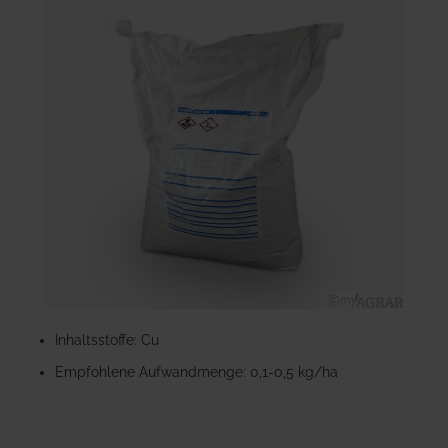
der
Bildgalerie
springen
Zum
Anfang
Inhaltsstoffe: Cu
der
Empfohlene Aufwandmenge: 0,1-0,5 kg/ha
Bildgalerie
springen