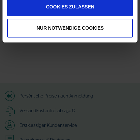
Herstellerinformationen (GPSR)
COOKIES ZULASSEN
Lechler GmbH
Ulmer Straße 128
72555 Metzingen
NUR NOTWENDIGE COOKIES
info@lechler.de
Persönliche Preise nach Anmeldung
Versandkostenfrei ab 250€
Erstklassiger Kundenservice
Bezahlung auf Rechnung