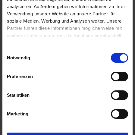
analysieren. Außerdem geben wir Informationen zu Ihrer
50,66 €
/
St
Verwendung unserer Website an unsere Partner für
soziale Medien, Werbung und Analysen weiter. Unsere
50,66 €
pro 1 Stück
Partner führen diese Informationen möglicherweise mit
weiteren Daten zusammen, die Sie ihnen bereitgestellt
60,29 €
inkl. 19% MwSt.
,
zzgl. Versandkosten
haben oder die sie im Rahmen Ihrer Nutzung der Dienste
gesammelt haben.
Auf Lager
Einwilligungsauswahl
Notwendig
Lieferung voraussichtlich
ab Donnerstag, 13. August 2026
Menge
Präferenzen
QTY_CONTROL_DECREASE
QTY_CONTROL_INCR
IN DEN WARENKORB
Statistiken
Jetzt 5 Ährenpunkte pro 1 Stück sichern.
Marketing
ZUR VERGLEICHSLISTE HINZUFÜGEN