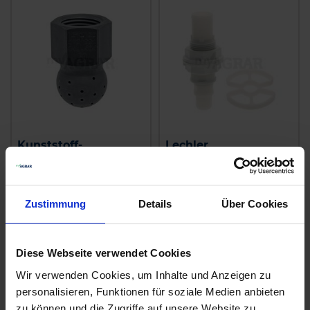
Kunststoff-
Lechler
Behälterreinigungsdüse
Automatikkopf
zzgl. MwSt.
zzgl. MwSt.
50,66 € / St
39,57 € / St
Zustimmung
Details
Über Cookies
IN DEN
IN DEN
WARENKORB
WARENKORB
Diese Webseite verwendet Cookies
Wir verwenden Cookies, um Inhalte und Anzeigen zu
personalisieren, Funktionen für soziale Medien anbieten
Anmelden für Ihren persönlichen Preis
zu können und die Zugriffe auf unsere Website zu