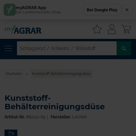
myAGRAR App
Bei Google Play
Der Landwirtschafts-Shop
W
SC
/
AR
/
Startseite
Kunststoff-Behälterreinigungsdüse
WI
Kunststoff-
Behälterreinigungsdüse
Artikel-Nr.
862112-65
Hersteller:
Lechler
Zum
5