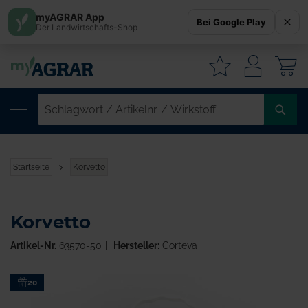
myAGRAR App
Bei Google Play
Der Landwirtschafts-Shop
W
SC
/
AR
/
Startseite
Korvetto
WI
Korvetto
Artikel-Nr.
63570-50
Hersteller:
Corteva
Zum
20
Ende