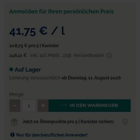
Anmelden für Ihren persönlichen Preis
41,75 €
/
l
208,75 €
pro 5 l Kanister
248,41 €
inkl. 19% MwSt.
,
zzgl. Versandkosten
Auf Lager
Lieferung voraussichtlich
ab Dienstag, 11. August 2026
Menge
QTY_CONTROL_DECREASE
QTY_CONTROL_INCR
IN DEN WARENKORB
Jetzt 20 Ährenpunkte pro 5 l Kanister sichern.
Nur für den beruflichen Anwender!