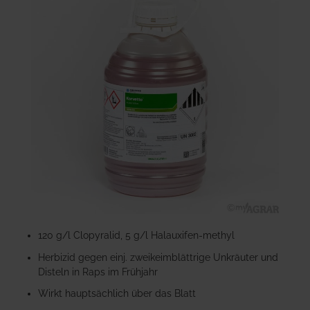
der
Bildgalerie
springen
Zum
Anfang
120 g/l Clopyralid, 5 g/l Halauxifen-methyl
der
Herbizid gegen einj. zweikeimblättrige Unkräuter und
Bildgalerie
Disteln in Raps im Frühjahr
springen
Wirkt hauptsächlich über das Blatt