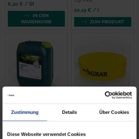
zzgl. MwSt.
6,30 € / St
10,19 € / l
IN DEN
WARENKORB
ZUM PRODUKT
Lebosol®-Bor
Gelbschale
Zustimmung
Details
Über Cookies
zzgl. MwSt.
zzgl. MwSt.
2,97 € / l
6,50 € / St
Diese Webseite verwendet Cookies
IN DEN
IN DEN