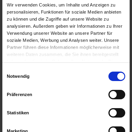
WARENKORB
WARENKORB
Wir verwenden Cookies, um Inhalte und Anzeigen zu
personalisieren, Funktionen für soziale Medien anbieten
zu können und die Zugriffe auf unsere Website zu
analysieren. Außerdem geben wir Informationen zu Ihrer
Ähnliche Produkte
Verwendung unserer Website an unsere Partner für
soziale Medien, Werbung und Analysen weiter. Unsere
Partner führen diese Informationen möglicherweise mit
weiteren Daten zusammen, die Sie ihnen bereitgestellt
haben oder die sie im Rahmen Ihrer Nutzung der Dienste
gesammelt haben.
Einwilligungsauswahl
Notwendig
Präferenzen
Statistiken
Belkar Power Pack
LaDiva
zzgl. MwSt.
zzgl. MwSt.
106,34 € / l
182,61 € / l
Marketing