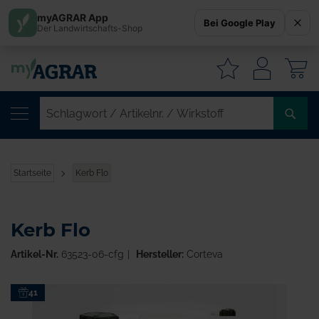
myAGRAR App
Bei Google Play
Der Landwirtschafts-Shop
W
SC
/
AR
/
Startseite
Kerb Flo
WI
Kerb Flo
Artikel-Nr.
63523-06-cfg
Hersteller:
Corteva
Zum
41
Ende