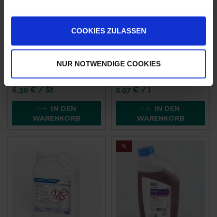
COOKIES ZULASSEN
Pflanzenbau ABC
Lebosol®-Bor
Herbst myAGRAR
NUR NOTWENDIGE COOKIES
zzgl. MwSt.
zzgl. MwSt.
6,30 € / St
2,97 € / l
IN DEN
IN DEN
WARENKORB
WARENKORB
%