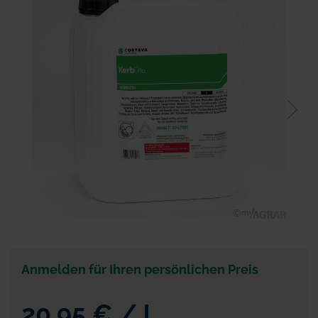
der
Bildgalerie
springen
Zum
Anfang
der
Anmelden für Ihren persönlichen Preis
Bildgalerie
springen
20,95 €
/
l