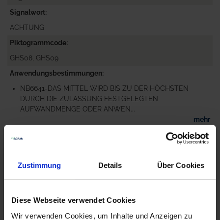
Signalwort
ACHTUNG
Piktogrammcode
GHS08, GHS09
Anwendungsbestimmungen
NB6641-DAS MITTEL WIRD BIS ZU DER HÖCHSTEN
DURCH DIE ZULASSUNG FESTGELEGTEN
AUFWANDMENGE ODER ANWEN...
mehr
Zugelassene Schaderreger
GRÄSER: ANNÜLLE, EINJÄHRIGE ZWEIKEIMBLÄTTRIGE
UNKRÄUTER, STERNMIERE: VOGEL-, PFLANZEN:
Zustimmung
Details
Über Cookies
MONOKOTYLE S...
mehr
Gefahrenhinweise
Diese Webseite verwendet Cookies
EUH208-ENTHÄLT . KANN ALLERGISCHE REAKTIONEN
Wir verwenden Cookies, um Inhalte und Anzeigen zu