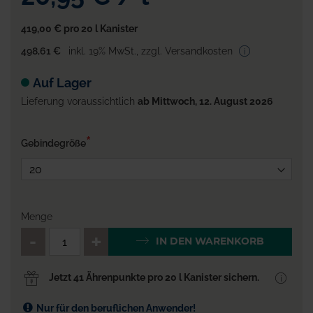
419,00 €
pro 20 l Kanister
498,61 €
inkl. 19% MwSt.
,
zzgl. Versandkosten
Auf Lager
Lieferung voraussichtlich
ab Mittwoch, 12. August 2026
Gebindegröße
Menge
QTY_CONTROL_DECREASE
QTY_CONTROL_INCR
IN DEN WARENKORB
Jetzt 41 Ährenpunkte pro 20 l Kanister sichern.
Nur für den beruflichen Anwender!