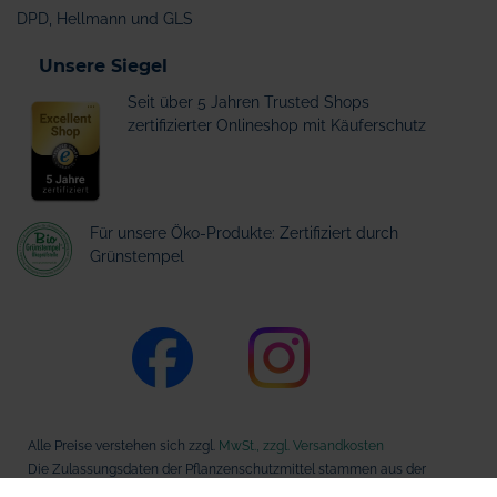
DPD, Hellmann und GLS
Unsere Siegel
Seit über 5 Jahren Trusted Shops
zertifizierter Onlineshop mit Käuferschutz
Für unsere Öko-Produkte: Zertifiziert durch
Grünstempel
Alle Preise verstehen sich zzgl.
MwSt., zzgl. Versandkosten
Die Zulassungsdaten der Pflanzenschutzmittel stammen aus der
Datenbank des Bundesamts für Verbraucherschutz und