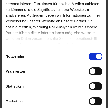
HERVORRUFEN.
personalisieren, Funktionen für soziale Medien anbieten
EUH401-ZUR VERMEIDUNG VON RISIKEN FÜR MEN...
zu können und die Zugriffe auf unsere Website zu
mehr
analysieren. Außerdem geben wir Informationen zu Ihrer
Sicherheitshinweise
Verwendung unserer Website an unsere Partner für
P101-IST ÄRZTLICHER RAT ERFORDERLICH,
soziale Medien, Werbung und Analysen weiter. Unsere
VERPACKUNG ODER KENNZEICHNUNGSETIKETT
Partner führen diese Informationen möglicherweise mit
BEREITHALTEN.
weiteren Daten zusammen, die Sie ihnen bereitgestellt
P102-DARF...
haben oder die sie im Rahmen Ihrer Nutzung der Dienste
mehr
gesammelt haben.
Einwilligungsauswahl
Notwendig
Empfohlene Produkte
Präferenzen
Statistiken
Marketing