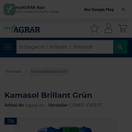
myAGRAR App
Bei Google Play
Der Landwirtschafts-Shop
W
SC
/
AR
/
Startseite
Kamasol Brillant Grün
WI
Kamasol Brillant Grün
Artikel-Nr.
63509-02
Hersteller:
COMPO EXPERT
Zum
5
Ende