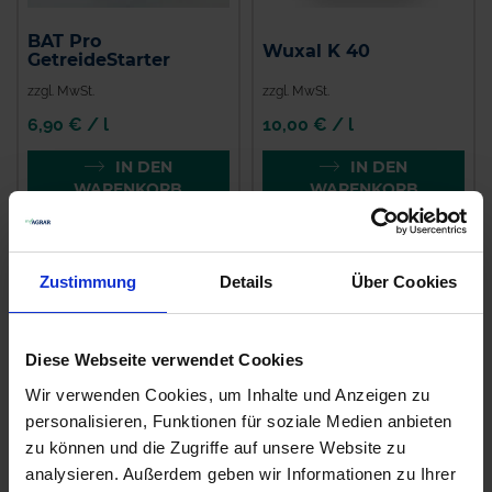
BAT Pro
Wuxal K 40
GetreideStarter
zzgl. MwSt.
zzgl. MwSt.
6,90 € / l
10,00 € / l
IN DEN
IN DEN
WARENKORB
WARENKORB
Zustimmung
Details
Über Cookies
Diese Webseite verwendet Cookies
Wir verwenden Cookies, um Inhalte und Anzeigen zu
personalisieren, Funktionen für soziale Medien anbieten
zu können und die Zugriffe auf unsere Website zu
BAT Pro Phosphor
analysieren. Außerdem geben wir Informationen zu Ihrer
BAT Pro Vital