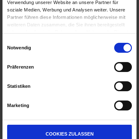
Aktiv
Verwendung unserer Website an unsere Partner für
zzgl. MwSt.
soziale Medien, Werbung und Analysen weiter. Unsere
zzgl. MwSt.
8,32 € / l
Partner führen diese Informationen möglicherweise mit
4,17 € / kg
weiteren Daten zusammen, die Sie ihnen bereitgestellt
IN DEN
haben oder die sie im Rahmen Ihrer Nutzung der Dienste
ZUM PRODUKT
WARENKORB
gesammelt haben.
Einwilligungsauswahl
Notwendig
Anmelden für Ihren persönlichen Preis
Präferenzen
2,71 €
/
l
Statistiken
54,20 €
pro 20 l Kanister
64,50 €
inkl. 19% MwSt.
,
zzgl. Versandkosten
Marketing
Nicht lieferbar
Ausverkauft!
COOKIES ZULASSEN