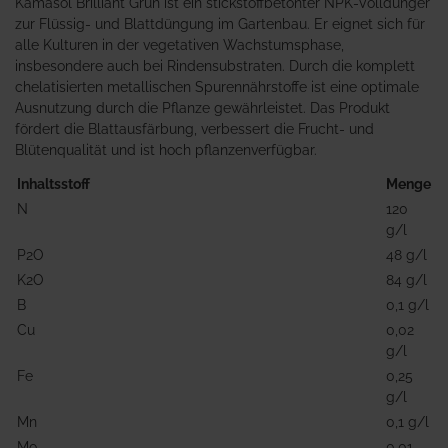
Kamasol Brilliant Grün ist ein stickstoffbetonter NPK-Volldünger
zur Flüssig- und Blattdüngung im Gartenbau. Er eignet sich für
alle Kulturen in der vegetativen Wachstumsphase,
insbesondere auch bei Rindensubstraten. Durch die komplett
chelatisierten metallischen Spurennährstoffe ist eine optimale
Ausnutzung durch die Pflanze gewährleistet. Das Produkt
fördert die Blattausfärbung, verbessert die Frucht- und
Blütenqualität und ist hoch pflanzenverfügbar.
Inhaltsstoff
Menge
N
120
g/l
P2O
48 g/l
K2O
84 g/l
B
0,1 g/l
Cu
0,02
g/l
Fe
0,25
g/l
Mn
0,1 g/l
Mo
0,01