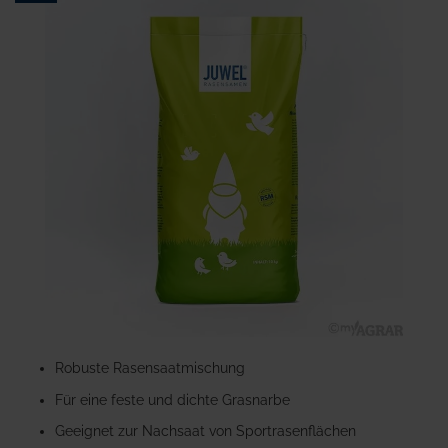
Ende
der
Bildgalerie
springen
Zum
Anfang
Robuste Rasensaatmischung
der
Für eine feste und dichte Grasnarbe
Bildgalerie
springen
Geeignet zur Nachsaat von Sportrasenflächen