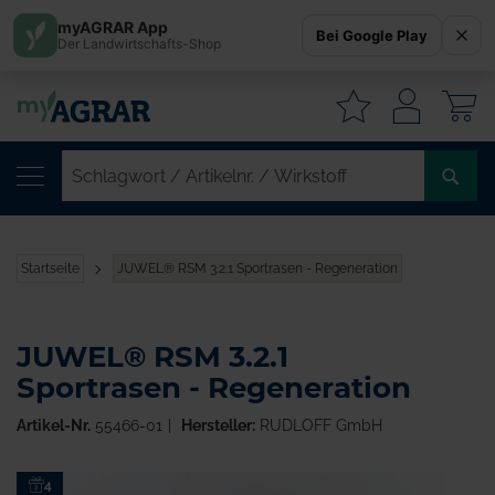
myAGRAR App
Bei Google Play
Der Landwirtschafts-Shop
W
SC
/
AR
/
Startseite
JUWEL® RSM 3.2.1 Sportrasen - Regeneration
WI
JUWEL® RSM 3.2.1
Sportrasen - Regeneration
Artikel-Nr.
55466-01
Hersteller:
RUDLOFF GmbH
Zum
4