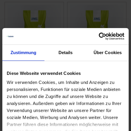
Zustimmung
Details
Über Cookies
JUWEL® RSM 3.1
JUWEL® RSM 2.3
Sportrasen -
Gebrauchsrasen -
Diese Webseite verwendet Cookies
Neuanlage
Spielrasen
Wir verwenden Cookies, um Inhalte und Anzeigen zu
zzgl. MwSt.
zzgl. MwSt.
personalisieren, Funktionen für soziale Medien anbieten
5,31 € / kg
4,85 € / kg
zu können und die Zugriffe auf unsere Website zu
analysieren. Außerdem geben wir Informationen zu Ihrer
IN DEN
IN DEN
Verwendung unserer Website an unsere Partner für
WARENKORB
WARENKORB
soziale Medien, Werbung und Analysen weiter. Unsere
Partner führen diese Informationen möglicherweise mit