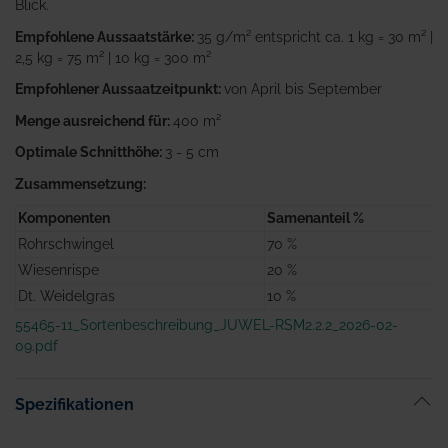
Blick.
Empfohlene Aussaatstärke:
35 g/m² entspricht ca. 1 kg = 30 m² |
2,5 kg = 75 m² | 10 kg = 300 m²
Empfohlener Aussaatzeitpunkt:
von April bis September
Menge ausreichend für:
400 m²
Optimale Schnitthöhe:
3 - 5 cm
Zusammensetzung:
Komponenten
Samenanteil %
Rohrschwingel
70 %
Wiesenrispe
20 %
Dt. Weidelgras
10 %
55465-11_Sortenbeschreibung_JUWEL-RSM2.2.2_2026-02-
09.pdf
Spezifikationen