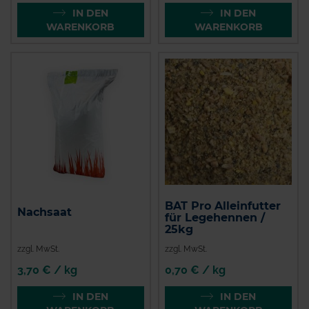
IN DEN
IN DEN
WARENKORB
WARENKORB
BAT Pro Alleinfutter
Nachsaat
für Legehennen /
25kg
zzgl. MwSt.
zzgl. MwSt.
3,70 € / kg
0,70 € / kg
IN DEN
IN DEN