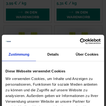
3,99 € / kg
5,31 € / kg
IN DEN
IN DEN
WARENKORB
WARENKORB
Zustimmung
Details
Über Cookies
Diese Webseite verwendet Cookies
JUWEL® RSM 3.2.1
JUWEL® RSM 2.3
Wir verwenden Cookies, um Inhalte und Anzeigen zu
Sportrasen -
Gebrauchsrasen -
personalisieren, Funktionen für soziale Medien anbieten
Regeneration
Spielrasen
zu können und die Zugriffe auf unsere Website zu
zzgl. MwSt.
zzgl. MwSt.
analysieren. Außerdem geben wir Informationen zu Ihrer
4,63 € / kg
4,85 € / kg
Verwendung unserer Website an unsere Partner für