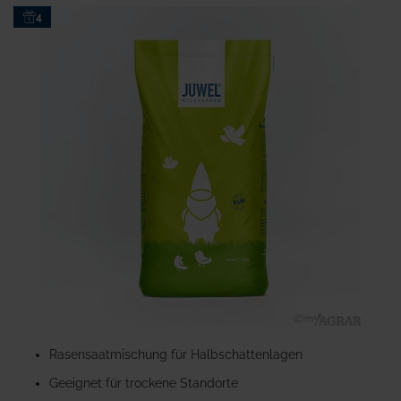
Zum
4
Ende
der
Bildgalerie
springen
Zum
Anfang
Rasensaatmischung für Halbschattenlagen
der
Geeignet für trockene Standorte
Bildgalerie