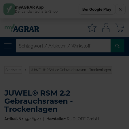
myAGRAR App
Bei Google Play
Der Landwirtschafts-Shop
W
SC
/
AR
/
Startseite
JUWEL® RSM 2.2 Gebrauchsrasen - Trockenlagen
WI
JUWEL® RSM 2.2
Gebrauchsrasen -
Trockenlagen
Artikel-Nr.
55465-11
Hersteller:
RUDLOFF GmbH