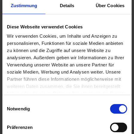
Zustimmung
Details
Über Cookies
Diese Webseite verwendet Cookies
CCC 720
Input Classic
Wir verwenden Cookies, um Inhalte und Anzeigen zu
zzgl. MwSt.
zzgl. MwSt.
personalisieren, Funktionen für soziale Medien anbieten
3,68 € / l
31,48 € / l
zu können und die Zugriffe auf unsere Website zu
analysieren. Außerdem geben wir Informationen zu Ihrer
ZUM PRODUKT
ZUM PRODUKT
Verwendung unserer Website an unsere Partner für
soziale Medien, Werbung und Analysen weiter. Unsere
Partner führen diese Informationen möglicherweise mit
weiteren Daten zusammen, die Sie ihnen bereitgestellt
Ähnliche Produkte
haben oder die sie im Rahmen Ihrer Nutzung der Dienste
gesammelt haben.
Einwilligungsauswahl
Notwendig
Präferenzen