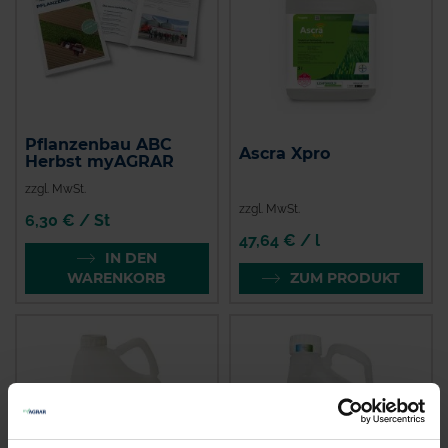
Pflanzenbau ABC
Ascra Xpro
Herbst myAGRAR
zzgl. MwSt.
zzgl. MwSt.
6,30 € / St
47,64 € / l
IN DEN
WARENKORB
ZUM PRODUKT