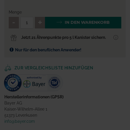
Menge
QTY_CONTROL_DECREASE
QTY_CONTROL_INCR
IN DEN WARENKORB
Jetzt 21 Ährenpunkte pro 5 l Kanister sichern.
Nur für den beruflichen Anwender!
ZUR VERGLEICHSLISTE HINZUFÜGEN
Herstellerinformationen (GPSR)
Bayer AG
Kaiser-Wilhelm-Allee 1
51373 Leverkusen
info@bayer.com