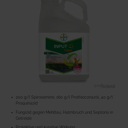
der
Bildgalerie
springen
Zum
Anfang
200 g/l Spiroxamine, 160 g/l Prothioconazol, 40 g/l
der
Proquinazid
Bildgalerie
Fungizid gegen Mehltau, Halmbruch und Septoria in
springen
Getreide
Protektive und kurative Wirkung