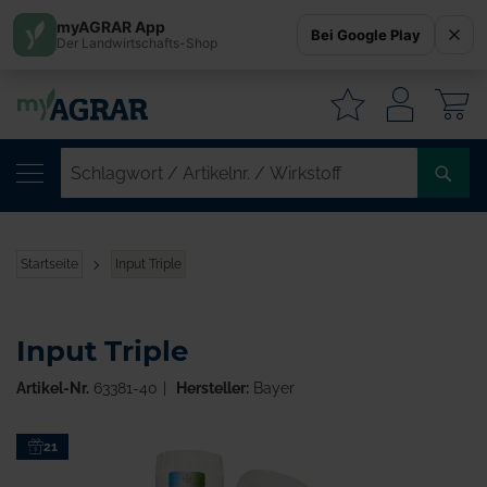
myAGRAR App
Bei Google Play
Der Landwirtschafts-Shop
W
SC
/
AR
/
Startseite
Input Triple
WI
Input Triple
Artikel-Nr.
63381-40
Hersteller:
Bayer
Zum
21
Ende